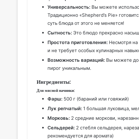
Универсальность:
Вы можете использов
Традиционно «Shepherd’s Pie» готовится
суть блюда от этого не меняется!
Сытность:
Это блюдо прекрасно насыщ
Простота приготовления:
Несмотря на 
и не требует особых кулинарных навык
Возможность вариаций:
Вы можете доб
пирог уникальным.
Ингредиенты:
Для мясной начинки:
Фарш:
500 г (бараний или говяжий)
Лук репчатый:
1 большая луковица, ме
Морковь:
2 средние моркови, нарезан
Сельдерей:
2 стебля сельдерея, нарез
рекомендуется для аромата)