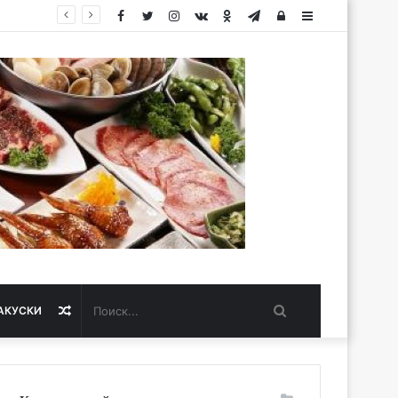
Facebook
Twitter
Instagram
vk.com
Одноклассники
Telegram
Авторизация
Sidebar
Поиск...
Случайная
АКУСКИ
статья