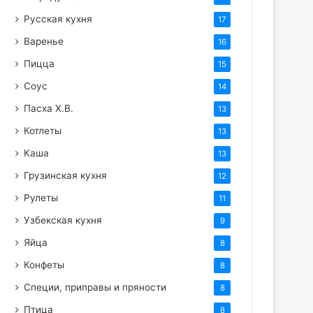
Русская кухня
17
Варенье
16
Пицца
15
Соус
14
Пасха Х.В.
13
Котлеты
13
Каша
13
Грузинская кухня
12
Рулеты
11
Узбекская кухня
9
Яйца
8
Конфеты
8
Специи, приправы и пряности
8
Птица
8