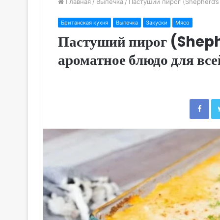
Главная
/
Выпечка
/
Пастуший пирог (Shepherd’s
Британская кухня
Выпечка
Закуски
Мясо
Пастуший пирог (Sheph
ароматное блюдо для все
Fac