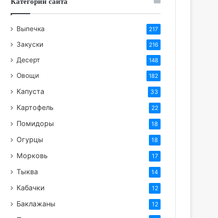
Категории сайта
Выпечка
217
Закуски
216
Десерт
148
Овощи
182
Капуста
33
Картофель
22
Помидоры
18
Огурцы
18
Морковь
17
Тыква
14
Кабачки
12
Баклажаны
12