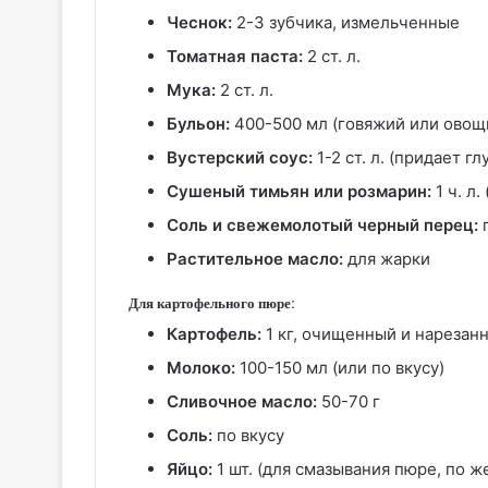
Чеснок:
2-3 зубчика, измельченные
Томатная паста:
2 ст. л.
Мука:
2 ст. л.
Бульон:
400-500 мл (говяжий или овощ
Вустерский соус:
1-2 ст. л. (придает гл
Сушеный тимьян или розмарин:
1 ч. л
Соль и свежемолотый черный перец:
п
Растительное масло:
для жарки
Для картофельного пюре:
Картофель:
1 кг, очищенный и нарезан
Молоко:
100-150 мл (или по вкусу)
Сливочное масло:
50-70 г
Соль:
по вкусу
Яйцо:
1 шт. (для смазывания пюре, по 