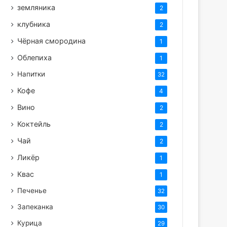
земляника
2
клубника
2
Чёрная смородина
1
Облепиха
1
Напитки
32
Кофе
4
Вино
2
Коктейль
2
Чай
2
Ликёр
1
Квас
1
Печенье
32
Запеканка
30
Курица
29