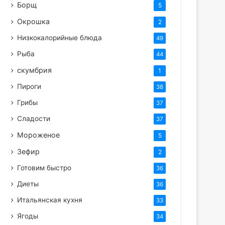
Борщ
5
Окрошка
2
Низкокалорийные блюда
49
Рыба
44
скумбрия
1
Пироги
38
Грибы
37
Сладости
37
Мороженое
5
Зефир
2
Готовим быстро
36
Диеты
36
Итальянская кухня
33
Ягоды
34