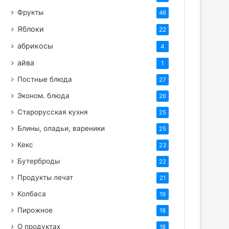
Фрукты
46
Яблоки
22
абрикосы
4
айва
1
Постные блюда
27
Эконом. блюда
26
Старорусская кухня
25
Блины, оладьи, вареники
25
Кекс
23
Бутерброды
22
Продукты лечат
21
Колбаса
19
Пирожное
18
О продуктах
18