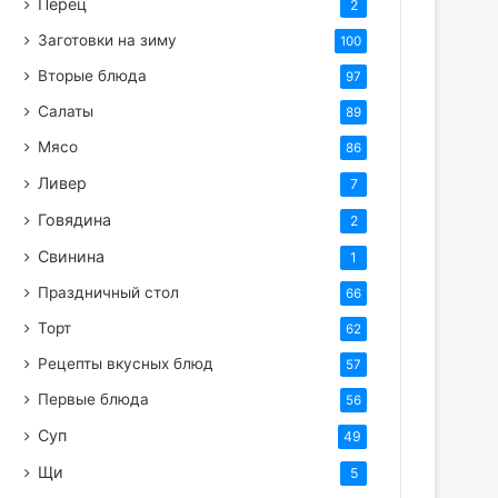
Перец
2
Заготовки на зиму
100
Вторые блюда
97
Салаты
89
Мясо
86
Ливер
7
Говядина
2
Свинина
1
Праздничный стол
66
Торт
62
Рецепты вкусных блюд
57
Первые блюда
56
Суп
49
Щи
5