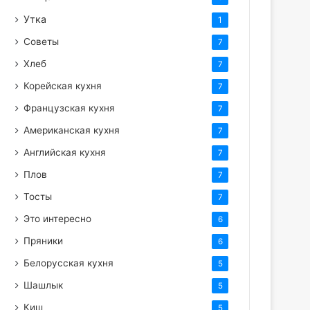
Утка
1
Советы
7
Хлеб
7
Корейская кухня
7
Французская кухня
7
Американская кухня
7
Английская кухня
7
Плов
7
Тосты
7
Это интересно
6
Пряники
6
Белорусская кухня
5
Шашлык
5
Киш
5