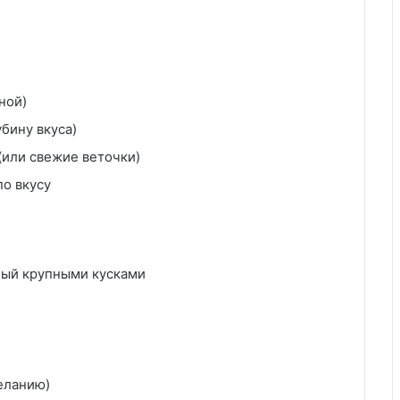
ной)
убину вкуса)
. (или свежие веточки)
о вкусу
ный крупными кусками
желанию)