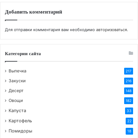
температуры
Добавить комментарий
1 банка вареной сгущенки (380-400 г)
100 г молотых грецких орехов
Для отправки комментария вам необходимо
авторизоваться
.
Для пропитки (по желанию):
Категории сайта
100 мл сладкого чая или кофейного ликера
Приготовление:
Выпечка
217
Закуски
216
1. Готовим коржи:
Десерт
148
Разогрейте духовку до 180°C.
Овощи
182
Взбейте яйца с сахаром до образования
Капуста
33
светлой и пышной массы.
Картофель
22
Аккуратно добавьте молотые орехи, муку и
Помидоры
18
разрыхлитель. Перемешайте до однородности.