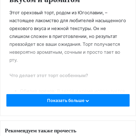
Этот ореховый торт, родом из Югославии, –
настоящее лакомство для любителей насыщенного
орехового вкуса и нежной текстуры. Он не
слишком сложен в приготовлении, но результат
превзойдет все ваши ожидания. Торт получается
невероятно ароматным, сочным и просто тает во
рту.
Что делает этот торт особенным?
Обилие орехов:
В тесте и креме используется
большое количество грецких орехов, что
Показать больше
придает торту неповторимый вкус и аромат.
Нежный крем:
Крем на основе сливочного
масла и вареной сгущенки идеально
Рекомендуем также прочесть
дополняет ореховые коржи.