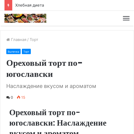
Хлебная диета
М
Главная
/
Торт
Выпечка
Торт
Ореховый торт по-
югославски
Наслаждение вкусом и ароматом
0
15
Ореховый торт по-
югославски: Наслаждение
вкусом и ароматом