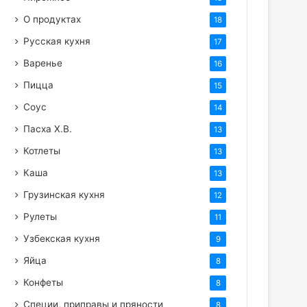
О продуктах
18
Русская кухня
17
Варенье
16
Пицца
15
Соус
14
Пасха Х.В.
13
Котлеты
13
Каша
13
Грузинская кухня
12
Рулеты
11
Узбекская кухня
9
Яйца
8
Конфеты
8
Специи, приправы и пряности
8