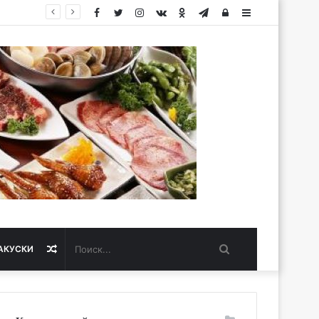
Facebook
Twitter
Instagram
vk.com
Одноклассники
Telegram
Авторизация
Sidebar
Поиск...
Случайная
АКУСКИ
статья