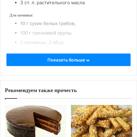
3 ст. л. растительного масла
Для начинки:
10 г сухих белых грибов,
100 г гречневой крупы,
2 луковицы, 2 яйца,
2 зубчика чеснока,
Показать больше
2 лавровых листа,
4 горошины перца,
4 веточки петрушки,
Рекомендуем также прочесть
2 ст. л.растительного масла
Приготовление:
Вскипятить 1 стакан воды, добавить масло,
всыпать просеянную муку и замесить тесто.
Грибы варить 10 минут со специями, чесноком