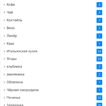
Кофе
4
Чай
3
Коктейль
2
Вино
2
Ликёр
1
Квас
1
Итальянская кухня
33
Ягоды
34
клубника
2
земляника
2
Облепиха
1
Чёрная смородина
1
Печенье
32
Запеканка
30