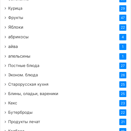
Курица
29
Фрукты
47
Яблоки
22
абрикосы
4
айва
1
апельсины
1
Постные блюда
27
Эконом. блюда
26
Старорусская кухня
25
Блины, оладьи, вареники
25
Кекс
23
Бутерброды
22
Продукты лечат
21