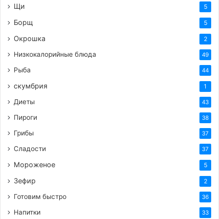
Щи
5
Борщ
5
Окрошка
2
Низкокалорийные блюда
49
Рыба
44
скумбрия
1
Диеты
43
Пироги
38
Грибы
37
Сладости
37
Мороженое
5
Зефир
2
Готовим быстро
36
Напитки
33