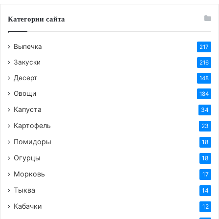
Категории сайта
Теги
вкусный рецепт
выпечка
грибы
кундюмы
пирожки
рецепт
ушки
Выпечка
217
Закуски
216
Десерт
148
Овощи
184
Капуста
34
Картофель
23
Помидоры
18
Огурцы
18
Морковь
17
Тыква
14
Кабачки
12