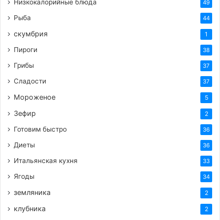
Низкокалорийные блюда
маринад 2-3 минуты, чтобы сахар и соль
49
полностью растворились.
Рыба
44
Заливка капусты:
Горячим маринадом
скумбрия
1
аккуратно залейте овощную смесь в миске.
Пироги
38
Тщательно перемешайте, чтобы маринад
Грибы
37
равномерно распределился по всей капусте.
Сладости
37
Настаивание:
Накройте миску крышкой или
Мороженое
пищевой пленкой и оставьте капусту при
5
комнатной температуре на 2-3 часа. За это
Зефир
2
время капуста пропитается маринадом и
Готовим быстро
36
станет мягче. Периодически можно
Диеты
36
перемешивать.
Итальянская кухня
33
Упаковка:
Чистые стерилизованные банки
наполните капустой «Провансаль» вместе с
Ягоды
34
маринадом. Плотно утрамбуйте, чтобы не
земляника
2
оставалось пустот. Если капуста не полностью
клубника
2
покрыта маринадом, можно приготовить еще