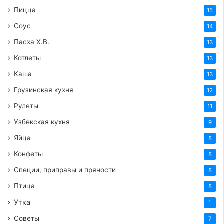
Пицца
15
Соус
14
Пасха Х.В.
13
Теги
вкусные заготовки
вкусный рецепт
готовим сами
Котлеты
13
заготовки на зиму
закуска
здоровое_питание
капуста
Каша
13
овощи
провансаль
рецепт
салат
Грузинская кухня
12
Рулеты
11
Узбекская кухня
9
Яйца
8
Конфеты
8
Специи, приправы и пряности
8
Птица
8
Утка
1
Советы
7