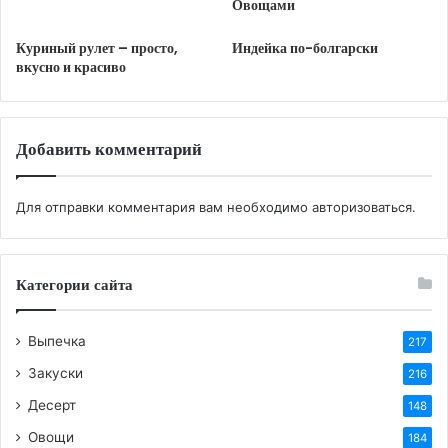
Овощами
репчатый лук — 100 г;
чеснок — 2 зубчика;
Куриный рулет – просто,
Индейка по-болгарски
вкусно и красиво
молотая паприка — 1 ч. л.;
растительное масло для жарки — по
необходимости;
Добавить комментарий
соль — по вкусу;
свежемолотый черный перец — по вкусу.
Для отправки комментария вам необходимо
авторизоваться
.
Приготовление:
Гречку переберите и промойте проточной
Категории сайта
водой. Переложите в кастрюлю. Залейте
гречку горячей водой, немного посолите и
Выпечка
поставьте на сильный огонь.
217
Доведите гречку до кипения. Варите около 10
Закуски
216
минут — до тех пор, пока вода не уйдет с
Десерт
148
поверхности. Затем огонь уменьшите до
Овощи
184