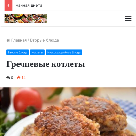
Чайная диета
М
Главная
/
Вторые блюда
Вторые блюда
Котлеты
Низкокалорийные блюда
Гречневые котлеты
0
14