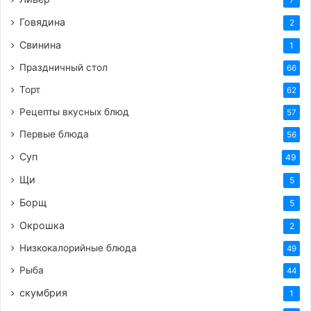
и обжарьте с обеих сторон до румяной
Говядина
2
корочки.
Свинина
1
https://femalemir.ru/?p=5458&preview=true
Праздничный стол
66
1
Торт
62
Рецепты вкусных блюд
57
Теги
гречка
гречневые
котлеты
низкокалорийное
пожудеть
постное
рецепт
Первые блюда
56
Суп
49
Щи
5
Борщ
5
Окрошка
2
Низкокалорийные блюда
49
Рыба
44
скумбрия
1