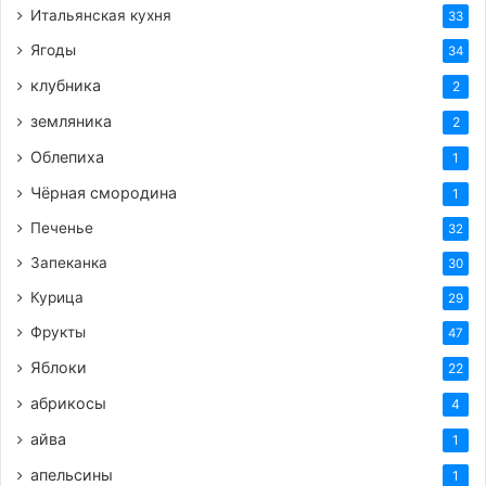
Итальянская кухня
33
Ягоды
34
клубника
2
земляника
2
Облепиха
1
Чёрная смородина
1
Печенье
32
Запеканка
30
Курица
29
Фрукты
47
Яблоки
22
абрикосы
4
айва
1
апельсины
1