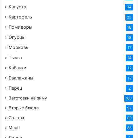
слабого. Варите гречку еще 10 минут. Дайте
Капуста
34
немного остыть.
Картофель
23
Картофель очистите, вымойте и натрите на
мелкой терке. Гречку переложите в большую
Помидоры
18
миску. Тёртый картофель отожмите и добавьте
Огурцы
18
к крупе. Лук очистите и очень мелко порубите.
Морковь
17
Чеснок очистите и пропустите через пресс.
Тыква
14
Добавьте вместе с луком к гречке.
Кабачки
Посолите и поперчите содержимое миски,
12
посыпьте молотой паприкой. Перемешайте и
Баклажаны
12
пробейте блендером, чтобы получилась масса
Перец
2
однородной консистенции. «Фарш» для котлет
Заготовки на зиму
100
из гречки готов.
Вторые блюда
97
Из получившейся массы сформуйте котлетки и
выложите на доску. Большую сковороду
Салаты
89
поставьте на огонь. Влейте масло и нагрейте
Мясо
86
его. Выложите в сковороду котлеты из гречки
Ливер
7