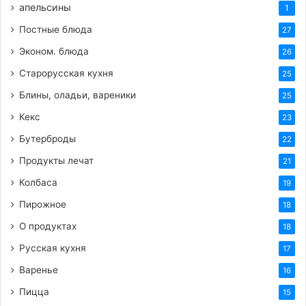
апельсины
1
Постные блюда
27
Эконом. блюда
26
Старорусская кухня
25
Блины, оладьи, вареники
25
Кекс
23
Бутерброды
22
Продукты лечат
21
Колбаса
19
Пирожное
18
О продуктах
18
Русская кухня
17
Варенье
16
Пицца
15