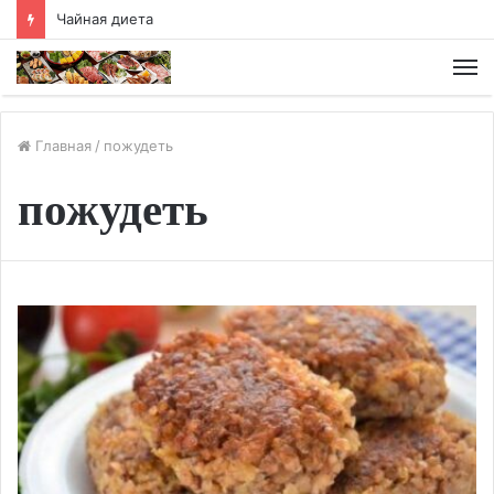
Чайная диета
М
Главная
/
пожудеть
пожудеть