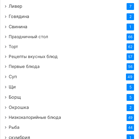
Ливер
7
Говядина
2
Свинина
1
Праздничный стол
66
Торт
62
Рецепты вкусных блюд
57
Первые блюда
56
Суп
49
Щи
5
Борщ
5
Окрошка
2
Низкокалорийные блюда
49
Рыба
44
скумбрия
1