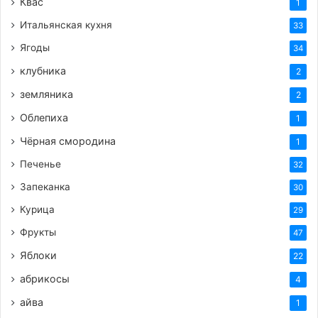
Квас
1
Итальянская кухня
33
Ягоды
34
клубника
2
земляника
2
Облепиха
1
Чёрная смородина
1
Печенье
32
Запеканка
30
Курица
29
Фрукты
47
Яблоки
22
абрикосы
4
айва
1