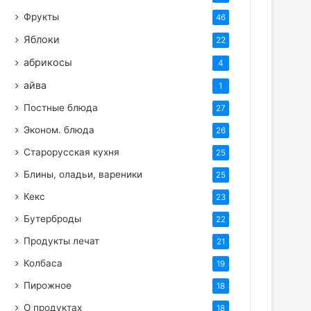
Фрукты
46
Яблоки
22
абрикосы
4
айва
1
Постные блюда
27
Эконом. блюда
26
Старорусская кухня
25
Блины, оладьи, вареники
25
Кекс
23
Бутерброды
22
Продукты лечат
21
Колбаса
19
Пирожное
18
О продуктах
18