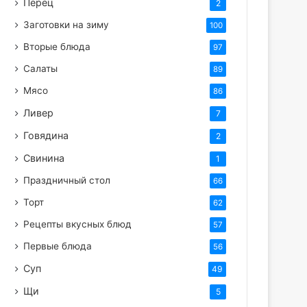
Перец
2
Заготовки на зиму
100
Вторые блюда
97
Салаты
89
Мясо
86
Ливер
7
Говядина
2
Свинина
1
Праздничный стол
66
Торт
62
Рецепты вкусных блюд
57
Первые блюда
56
Суп
49
Щи
5