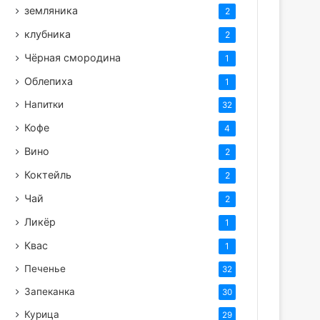
земляника
2
клубника
2
Чёрная смородина
1
Облепиха
1
Напитки
32
Кофе
4
Вино
2
Коктейль
2
Чай
2
Ликёр
1
Квас
1
Печенье
32
Запеканка
30
Курица
29