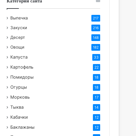
Категории сайта
Выпечка
217
Закуски
216
Десерт
148
Овощи
182
Капуста
33
Картофель
22
Помидоры
18
Огурцы
18
Морковь
17
Тыква
14
Кабачки
12
Баклажаны
12