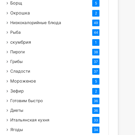
Борщ
5
Окрошка
2
Низкокалорийные блюда
49
Рыба
44
скумбрия
1
Пироги
38
Грибы
37
Сладости
37
Мороженое
5
Зефир
2
Готовим быстро
36
Диеты
36
Итальянская кухня
33
Ягоды
34