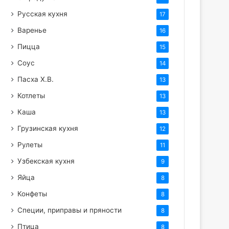
Русская кухня
17
Варенье
16
Пицца
15
Соус
14
Пасха Х.В.
13
Котлеты
13
Каша
13
Грузинская кухня
12
Рулеты
11
Узбекская кухня
9
Яйца
8
Конфеты
8
Специи, приправы и пряности
8
Птица
8