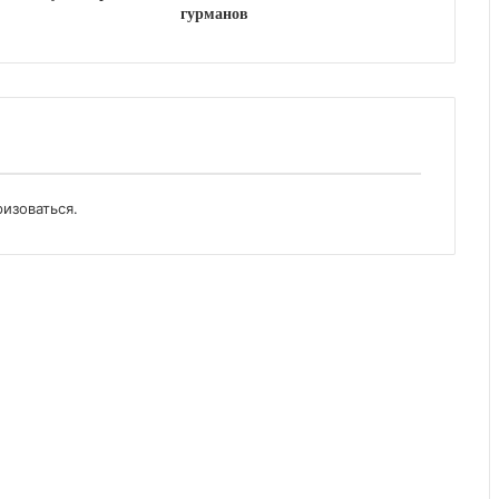
гурманов
ризоваться
.