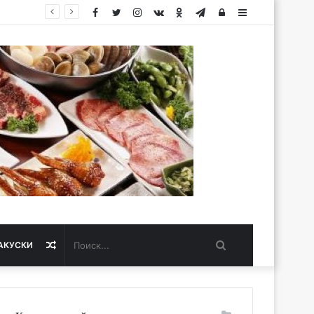
Facebook
Twitter
Instagram
vk.com
Одноклассники
Telegram
Авторизация
Sidebar
Поиск...
Случайная
АКУСКИ
статья