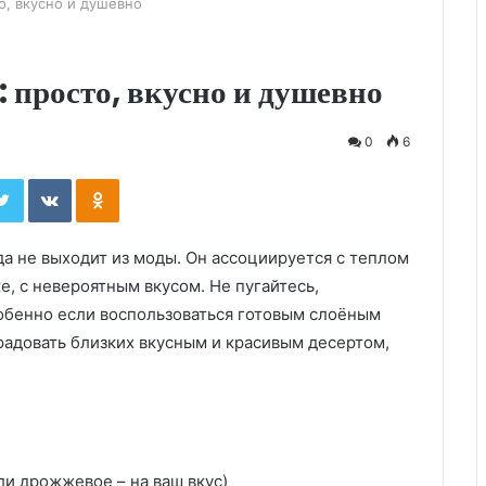
, вкусно и душевно
 просто, вкусно и душевно
0
6
ebook
Twitter
Вконтакте
Одноклассники
да не выходит из моды. Он ассоциируется с теплом
е, с невероятным вкусом. Не пугайтесь,
собенно если воспользоваться готовым слоёным
орадовать близких вкусным и красивым десертом,
и дрожжевое – на ваш вкус)