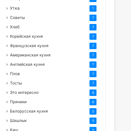
Утка
1
Советы
7
Хлеб
7
Корейская кухня
7
Французская кухня
7
Американская кухня
7
Английская кухня
7
Плов
7
Тосты
7
Это интересно
6
Пряники
6
Белорусская кухня
5
Шашлык
5
Киш
5