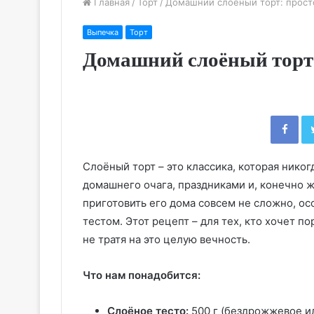
Главная
/
Торт
/
Домашний слоёный торт: просто
Выпечка
Торт
Домашний слоёный торт:
Fac
Слоёный торт – это классика, которая никог
домашнего очага, праздниками и, конечно ж
приготовить его дома совсем не сложно, о
тестом. Этот рецепт – для тех, кто хочет п
не тратя на это целую вечность.
Что нам понадобится:
Слоёное тесто:
500 г (бездрожжевое ил