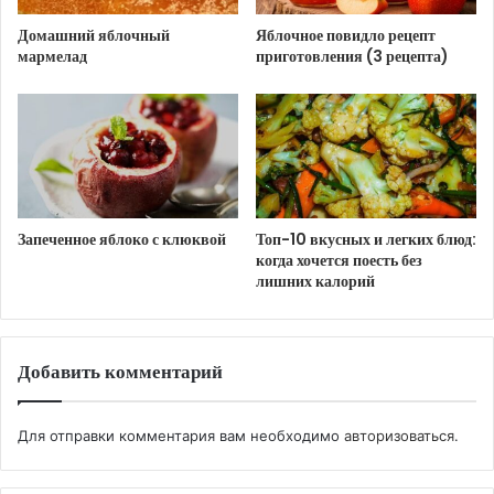
Кроме того, яблоки содержат природные
Домашний яблочный
Яблочное повидло рецепт
флавоноиды, которые способствуют улучшению
мармелад
приготовления (3 рецепта)
кровотока и расширению сосудов, что особенно
важно для поддержания сексуальной функции.
Улучшенное кровообращение помогает усилить
чувствительность и повысить уровень
возбуждения, создавая более яркие и насыщенные
Запеченное яблоко с клюквой
Топ-10 вкусных и легких блюд:
ощущения.
когда хочется поесть без
лишних калорий
Также стоит отметить, что яблоки обладают низким
гликемическим индексом, что помогает
поддерживать стабильный уровень сахара в крови
Добавить комментарий
и предотвращает резкие перепады энергии,
способствующие усталости и снижению желания.
Для отправки комментария вам необходимо
авторизоваться
.
Не менее важным аспектом является влияние