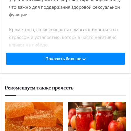
что важно для поддержания здоровой сексуальной
функции.
Кроме того, антиоксиданты помогают бороться со
стрессом и усталостью, которые часто негативно
влияют на либидо.
Показать больше
Регулярное употребление яблок может
способствовать повышению энергии и улучшению
настроения, что в совокупности положительно
сказывается на интимной жизни.
Рекомендуем также прочесть
Конечно, для полноценного эффекта важно вести
здоровый образ жизни в целом, включая
правильное питание, физическую активность и
эмоциональное благополучие.