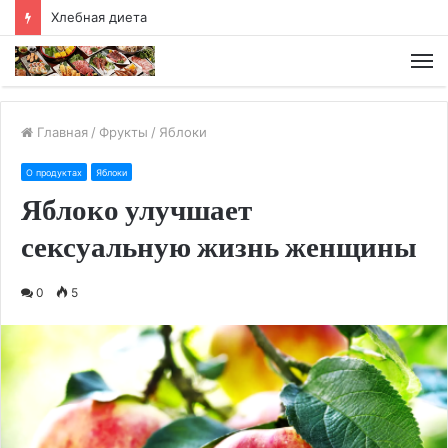
Хлебная диета
М
Главная
/
Фрукты
/
Яблоки
О продуктах
Яблоки
Яблоко улучшает
сексуальную жизнь женщины
0
5