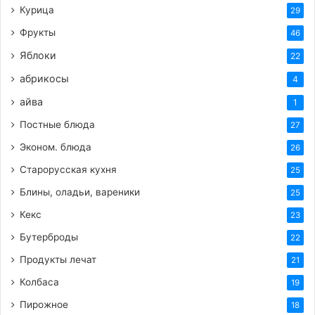
Курица
29
Фрукты
46
Яблоки
22
абрикосы
4
айва
1
Постные блюда
27
Эконом. блюда
26
Старорусская кухня
25
Блины, оладьи, вареники
25
Кекс
23
Бутерброды
22
Продукты лечат
21
Колбаса
19
Пирожное
18