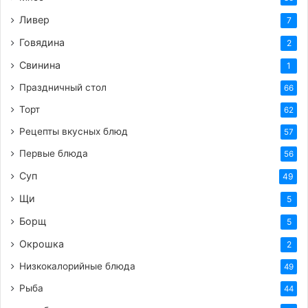
сметану, постоянно помешивая, чтобы не
Ливер
7
образовалось комочков. Затем постепенно
Говядина
влейте бульон (или воду), также помешивая.
2
Доведите соус до легкого кипения, но не
Свинина
1
кипятите сильно.
Праздничный стол
66
Возвращаем мясо:
Выложите обжаренную
Торт
62
телятину обратно в сковороду с соусом.
Рецепты вкусных блюд
57
Перемешайте, чтобы каждый кусочек был
Первые блюда
покрыт соусом.
56
Тушим до готовности:
Накройте сковороду
Суп
49
крышкой и тушите телятину на очень
Щи
5
медленном огне около 30-40 минут. Время
Борщ
5
приготовления может варьироваться в
Окрошка
2
зависимости от части мяса и размера
кусочков. Главное – чтобы телятина стала
Низкокалорийные блюда
49
очень мягкой. Периодически помешивайте
Рыба
44
блюдо. Если соус покажется слишком густым,