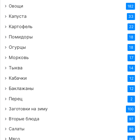
Выложите кусочки телятины в один слой (если
Овощи
182
мяса много, жарьте партиями, чтобы оно
Капуста
33
именно жарилось, а не тушилось). Обжарьте
мясо со всех сторон до золотистой корочки.
Картофель
22
Это займет примерно 5-7 минут. Готовое мясо
Помидоры
18
переложите в отдельную миску.
Огурцы
18
Пассированный лук:
В ту же сковороду, где
Морковь
17
жарилось мясо (при необходимости добавьте
немного масла), выложите нарезанный лук.
Тыква
14
Обжаривайте его на среднем огне до мягкости
Кабачки
12
и легкой золотистости, помешивая.
Баклажаны
12
Готовим соус:
Когда лук станет мягким,
Перец
2
добавьте к нему муку. Хорошо перемешайте и
Заготовки на зиму
обжаривайте еще 1-2 минуты, чтобы мука
100
потеряла сырой вкус.
Вторые блюда
97
Добавляем сметану и бульон:
Уменьшите
Салаты
89
огонь до минимума. Влейте в сковороду
Мясо
86