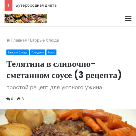
Хлебная диета
М
Главная
/
Вторые блюда
Вторые блюда
Говядина
Мясо
Телятина в сливочно-
сметанном соусе (3 рецепта)
простой рецепт для уютного ужина
0
8