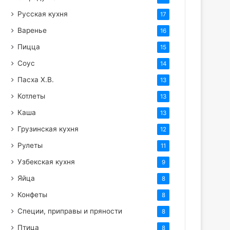
Русская кухня
17
Варенье
16
Пицца
15
Соус
14
Пасха Х.В.
13
Котлеты
13
Каша
13
Грузинская кухня
12
Рулеты
11
Узбекская кухня
9
Яйца
8
Конфеты
8
Специи, приправы и пряности
8
Птица
8