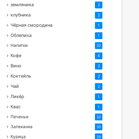
земляника
2
клубника
2
Чёрная смородина
1
Облепиха
1
Напитки
32
Кофе
4
Вино
2
Коктейль
2
Чай
2
Ликёр
1
Квас
1
Печенье
32
Запеканка
30
Курица
29