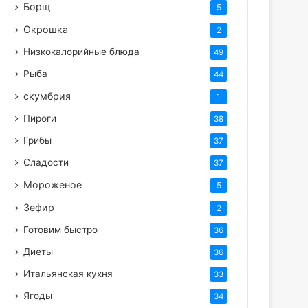
Борщ
5
Окрошка
2
Низкокалорийные блюда
49
Рыба
44
скумбрия
1
Пироги
38
Грибы
37
Сладости
37
Мороженое
5
Зефир
2
Готовим быстро
36
Диеты
36
Итальянская кухня
33
Ягоды
34