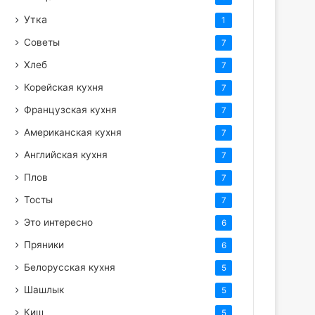
Утка
1
Советы
7
Хлеб
7
Корейская кухня
7
Французская кухня
7
Американская кухня
7
Английская кухня
7
Плов
7
Тосты
7
Это интересно
6
Пряники
6
Белорусская кухня
5
Шашлык
5
Киш
5