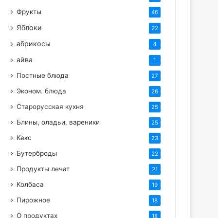
Фрукты
46
Яблоки
22
абрикосы
4
айва
1
Постные блюда
27
Эконом. блюда
26
Старорусская кухня
25
Блины, оладьи, вареники
25
Кекс
23
Бутерброды
22
Продукты лечат
21
Колбаса
19
Пирожное
18
О продуктах
18