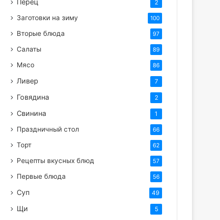
Перец
2
Заготовки на зиму
100
Вторые блюда
97
Салаты
89
Мясо
86
Ливер
7
Говядина
2
Свинина
1
Праздничный стол
66
Торт
62
Рецепты вкусных блюд
57
Первые блюда
56
Суп
49
Щи
5