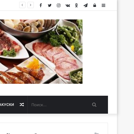
Facebook
Twitter
Instagram
vk.com
Одноклассники
Telegram
Авторизация
Sidebar
Поиск...
Случайная
АКУСКИ
статья