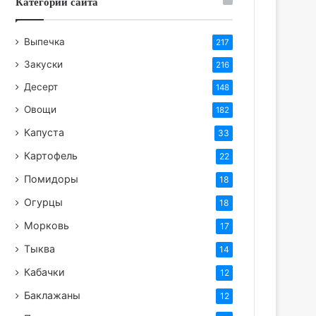
Категории сайта
Выпечка
217
Закуски
216
Десерт
148
Овощи
182
Капуста
33
Картофель
22
Помидоры
18
Огурцы
18
Морковь
17
Тыква
14
Кабачки
12
Баклажаны
12