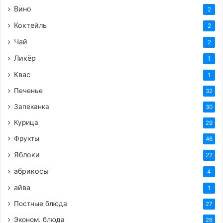
Вино
2
Коктейль
2
Чай
2
Ликёр
1
Квас
1
Печенье
32
Запеканка
30
Курица
29
Фрукты
46
Яблоки
22
абрикосы
4
айва
1
Постные блюда
27
Эконом. блюда
26