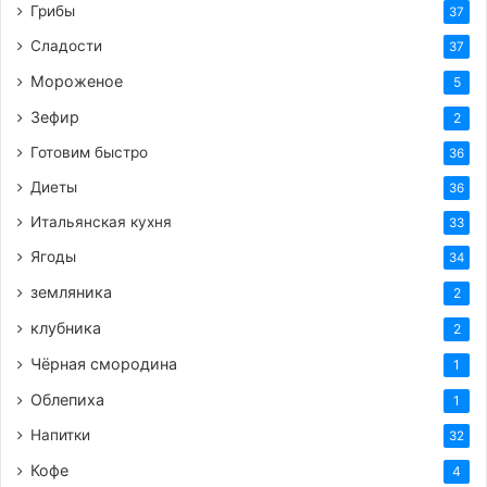
Грибы
37
Сладости
37
Мороженое
5
Зефир
2
Готовим быстро
36
Диеты
36
Итальянская кухня
33
Ягоды
34
земляника
2
клубника
2
Чёрная смородина
1
Облепиха
1
Напитки
32
Кофе
4