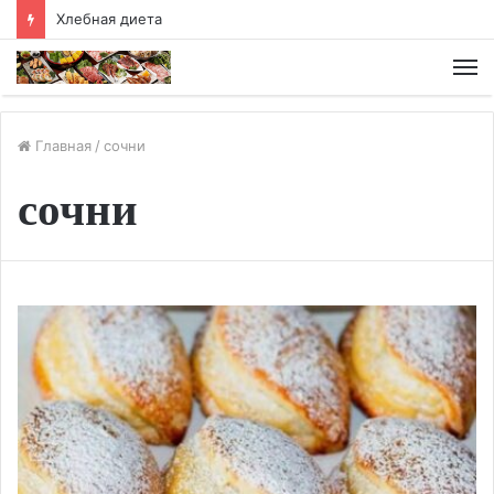
Хлебная диета
М
Главная
/
сочни
сочни