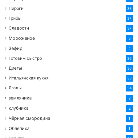
Пироги
38
Грибы
37
Сладости
37
Мороженое
5
Зефир
2
Готовим быстро
36
Диеты
36
Итальянская кухня
33
Ягоды
34
земляника
2
клубника
2
Чёрная смородина
1
Облепиха
1