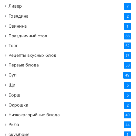
Ливер
7
Говядина
2
Свинина
1
Праздничный стол
66
Торт
62
Рецепты вкусных блюд
57
Первые блюда
56
Суп
49
Щи
5
Борщ
5
Окрошка
2
Низкокалорийные блюда
49
Рыба
44
скумбрия
1