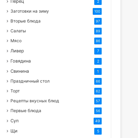
Перец
2
Заготовки на зиму
100
Вторые блюда
97
Салаты
89
Мясо
86
Ливер
7
Говядина
2
Свинина
1
Праздничный стол
66
Торт
62
Рецепты вкусных блюд
57
Первые блюда
56
Суп
49
Щи
5