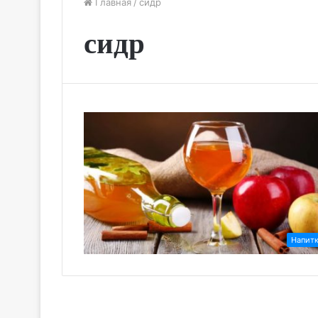
Главная
/
сидр
сидр
Напит