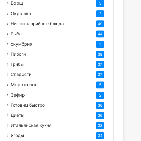
Борщ
5
Окрошка
2
Низкокалорийные блюда
49
Рыба
44
скумбрия
1
Пироги
38
Грибы
37
Сладости
37
Мороженое
5
Зефир
2
Готовим быстро
36
Диеты
36
Итальянская кухня
33
Ягоды
34