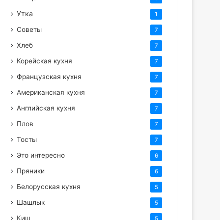
Утка
1
Советы
7
Хлеб
7
Корейская кухня
7
Французская кухня
7
Американская кухня
7
Английская кухня
7
Плов
7
Тосты
7
Это интересно
6
Пряники
6
Белорусская кухня
5
Шашлык
5
Киш
5