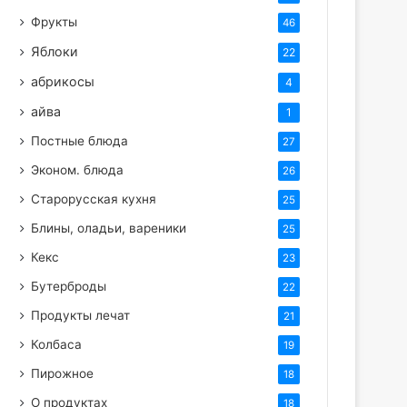
Фрукты
46
Яблоки
22
абрикосы
4
айва
1
Постные блюда
27
Эконом. блюда
26
Старорусская кухня
25
Блины, оладьи, вареники
25
Кекс
23
Бутерброды
22
Продукты лечат
21
Колбаса
19
Пирожное
18
О продуктах
18