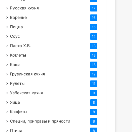
Русская кухня
17
Варенье
16
Пицца
15
Соус
14
Пасха Х.В.
13
Котлеты
13
Каша
13
Грузинская кухня
12
Рулеты
11
Узбекская кухня
9
Яйца
8
Конфеты
8
Специи, приправы и пряности
8
Птица
8