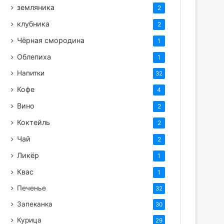
земляника
2
клубника
2
Чёрная смородина
1
Облепиха
1
Напитки
32
Кофе
4
Вино
2
Коктейль
2
Чай
2
Ликёр
1
Квас
1
Печенье
32
Запеканка
30
Курица
29