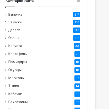
Категории сайта
Выпечка
217
Закуски
216
Десерт
148
Овощи
182
Капуста
33
Картофель
22
Помидоры
18
Огурцы
18
Морковь
17
Тыква
14
Кабачки
12
Баклажаны
12