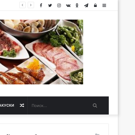
Facebook
Twitter
Instagram
vk.com
Одноклассники
Telegram
Авторизация
Sidebar
Поиск...
Случайная
АКУСКИ
статья