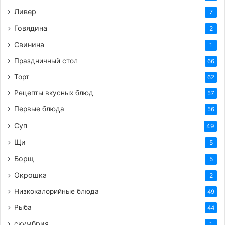
Ливер
7
Говядина
2
Свинина
1
Праздничный стол
66
Торт
62
Рецепты вкусных блюд
57
Первые блюда
56
Суп
49
Щи
5
Борщ
5
Окрошка
2
Низкокалорийные блюда
49
Рыба
44
скумбрия
1