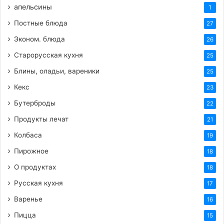
апельсины
1
Постные блюда
27
Эконом. блюда
26
Старорусская кухня
25
Блины, оладьи, вареники
25
Кекс
23
Бутерброды
22
Продукты лечат
21
Колбаса
19
Пирожное
18
О продуктах
18
Русская кухня
17
Варенье
16
Пицца
15