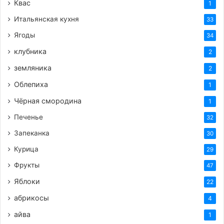
Квас
1
Итальянская кухня
33
Ягоды
34
клубника
2
земляника
2
Облепиха
1
Чёрная смородина
1
Печенье
32
Запеканка
30
Курица
29
Фрукты
47
Яблоки
22
абрикосы
4
айва
1