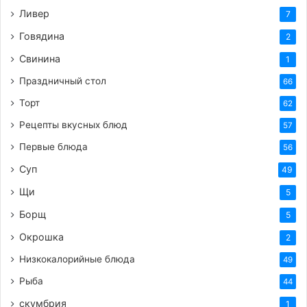
Ливер
7
Говядина
2
Свинина
1
Праздничный стол
66
Торт
62
Рецепты вкусных блюд
57
Первые блюда
56
Суп
49
Щи
5
Борщ
5
Окрошка
2
Низкокалорийные блюда
49
Рыба
44
скумбрия
1