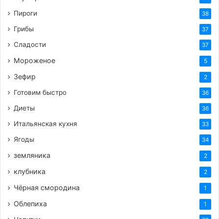
Пироги
38
Грибы
37
Сладости
37
Мороженое
5
Зефир
2
Готовим быстро
36
Диеты
36
Итальянская кухня
33
Ягоды
34
земляника
2
клубника
2
Чёрная смородина
1
Облепиха
1