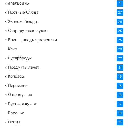
апельсины
1
Постные блюда
27
Эконом. блюда
26
Старорусская кухня
25
Блины, оладьи, вареники
25
Кекс
23
Бутерброды
22
Продукты лечат
21
Колбаса
19
Пирожное
18
О продуктах
18
Русская кухня
17
Варенье
16
Пицца
15