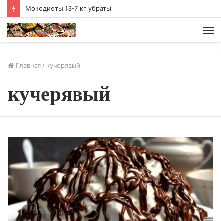
Монодиеты (3-7 кг убрать)
М
Главная
/
кучерявый
кучерявый