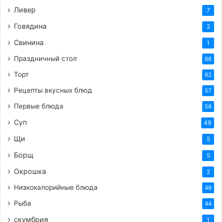
Ливер
7
Говядина
2
Свинина
1
Праздничный стол
66
Торт
62
Рецепты вкусных блюд
57
Первые блюда
56
Суп
49
Щи
5
Борщ
5
Окрошка
2
Низкокалорийные блюда
49
Рыба
44
скумбрия
1