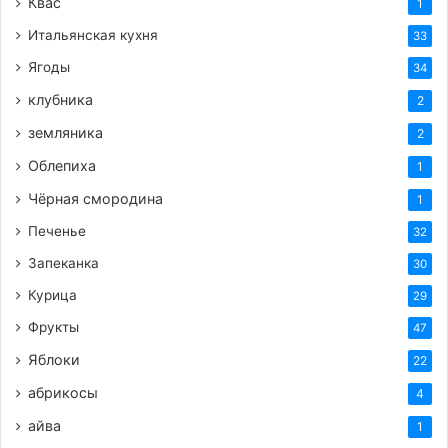
Квас
1
Итальянская кухня
33
Ягоды
34
клубника
2
земляника
2
Облепиха
1
Чёрная смородина
1
Печенье
32
Запеканка
30
Курица
29
Фрукты
47
Яблоки
22
абрикосы
4
айва
1