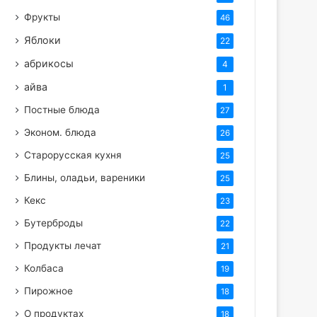
Фрукты
46
Яблоки
22
абрикосы
4
айва
1
Постные блюда
27
Эконом. блюда
26
Старорусская кухня
25
Блины, оладьи, вареники
25
Кекс
23
Бутерброды
22
Продукты лечат
21
Колбаса
19
Пирожное
18
О продуктах
18