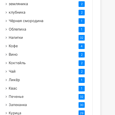
земляника
2
клубника
2
Чёрная смородина
1
Облепиха
1
Напитки
32
Кофе
4
Вино
2
Коктейль
2
Чай
2
Ликёр
1
Квас
1
Печенье
32
Запеканка
30
Курица
29