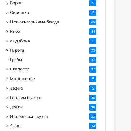
Борщ
5
Окрошка
2
Низкокалорийные блюда
49
Рыба
44
скумбрия
1
Пироги
38
Грибы
37
Сладости
37
Мороженое
5
Зефир
2
Готовим быстро
36
Диеты
36
Итальянская кухня
33
Ягоды
34