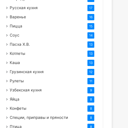
Русская кухня
17
Варенье
16
Пицца
15
Соус
14
Пасха Х.В.
13
Котлеты
13
Каша
13
Грузинская кухня
12
Рулеты
11
Узбекская кухня
9
Яйца
8
Конфеты
8
Специи, приправы и пряности
8
Птица
8