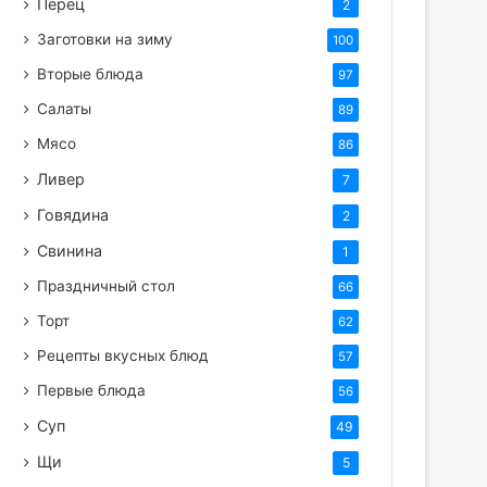
Перец
2
Заготовки на зиму
100
Вторые блюда
97
Салаты
89
Мясо
86
Ливер
7
Говядина
2
Свинина
1
Праздничный стол
66
Торт
62
Рецепты вкусных блюд
57
Первые блюда
56
Суп
49
Щи
5