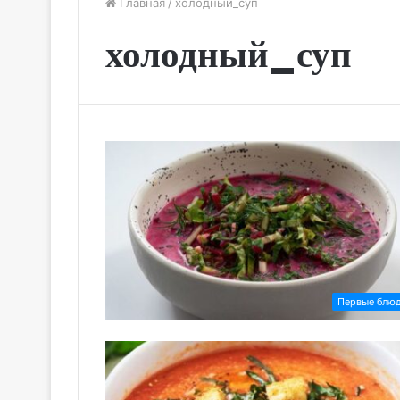
Главная
/
холодный_суп
холодный_суп
Первые блю