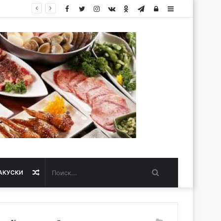
Facebook
Twitter
Instagram
vk.com
Одноклассники
Telegram
Авторизация
Sidebar
Поиск...
Случайная
АКУСКИ
статья