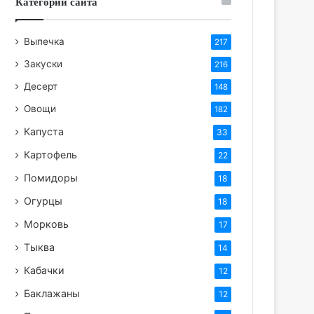
Категории сайта
Выпечка
217
Закуски
216
Десерт
148
Овощи
182
Капуста
33
Картофель
22
Помидоры
18
Огурцы
18
Морковь
17
Тыква
14
Кабачки
12
Баклажаны
12