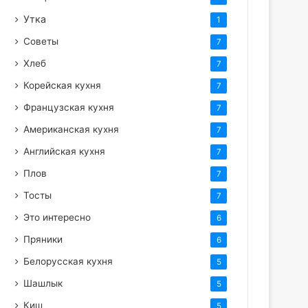
Утка
1
Советы
7
Хлеб
7
Корейская кухня
7
Французская кухня
7
Американская кухня
7
Английская кухня
7
Плов
7
Тосты
7
Это интересно
6
Пряники
6
Белорусская кухня
5
Шашлык
5
Киш
5