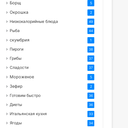
Борщ
5
Окрошка
2
Низкокалорийные блюда
49
Рыба
44
скумбрия
1
Пироги
38
Грибы
37
Сладости
37
Мороженое
5
Зефир
2
Готовим быстро
36
Диеты
36
Итальянская кухня
33
Ягоды
34