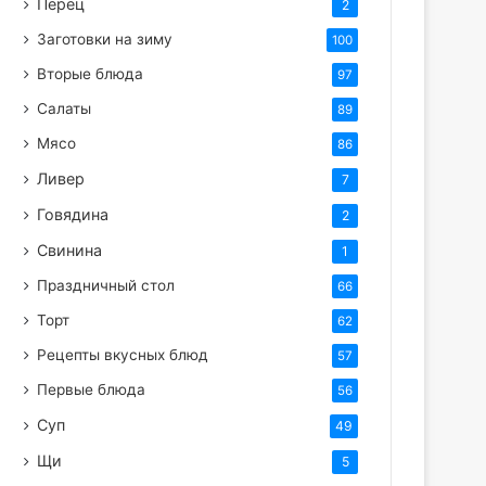
Перец
2
Заготовки на зиму
100
Вторые блюда
97
Салаты
89
Мясо
86
Ливер
7
Говядина
2
Свинина
1
Праздничный стол
66
Торт
62
Рецепты вкусных блюд
57
Первые блюда
56
Суп
49
Щи
5