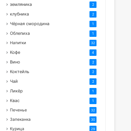
земляника
2
клубника
2
Чёрная смородина
1
Облепиха
1
Напитки
32
Кофе
4
Вино
2
Коктейль
2
Чай
2
Ликёр
1
Квас
1
Печенье
32
Запеканка
30
Курица
29