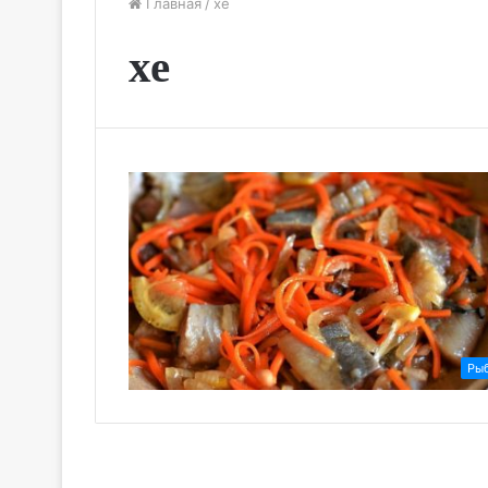
Главная
/
хе
хе
Ры