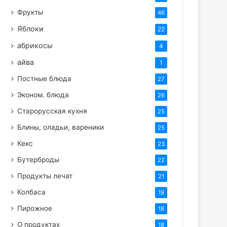
Фрукты
46
Яблоки
22
абрикосы
4
айва
1
Постные блюда
27
Эконом. блюда
26
Старорусская кухня
25
Блины, оладьи, вареники
25
Кекс
23
Бутерброды
22
Продукты лечат
21
Колбаса
19
Пирожное
18
О продуктах
18