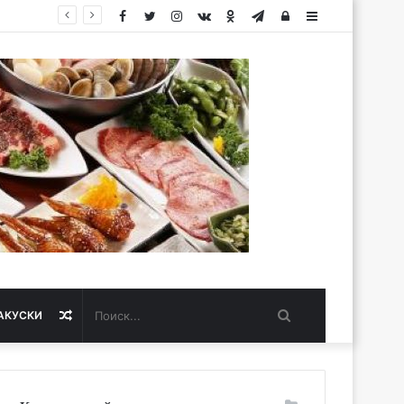
Facebook
Twitter
Instagram
vk.com
Одноклассники
Telegram
Авторизация
Sidebar
Поиск...
Случайная
АКУСКИ
статья