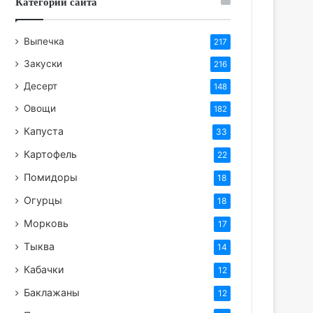
Категории сайта
Выпечка
217
Закуски
216
Десерт
148
Овощи
182
Капуста
33
Картофель
22
Помидоры
18
Огурцы
18
Морковь
17
Тыква
14
Кабачки
12
Баклажаны
12