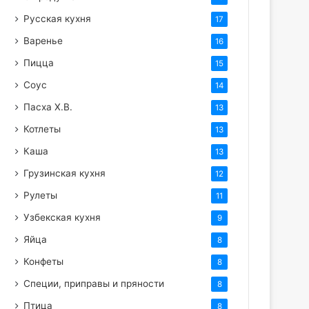
Русская кухня
17
Варенье
16
Пицца
15
Соус
14
Пасха Х.В.
13
Котлеты
13
Каша
13
Грузинская кухня
12
Рулеты
11
Узбекская кухня
9
Яйца
8
Конфеты
8
Специи, приправы и пряности
8
Птица
8