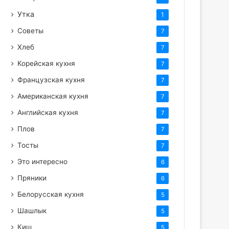
Утка
1
Советы
7
Хлеб
7
Корейская кухня
7
Французская кухня
7
Американская кухня
7
Английская кухня
7
Плов
7
Тосты
7
Это интересно
6
Пряники
6
Белорусская кухня
5
Шашлык
5
Киш
5