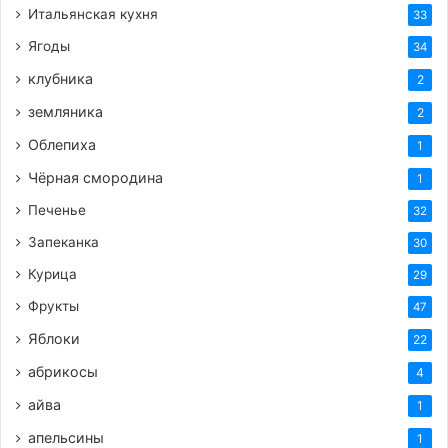
Итальянская кухня
33
Ягоды
34
клубника
2
земляника
2
Облепиха
1
Чёрная смородина
1
Печенье
32
Запеканка
30
Курица
29
Фрукты
47
Яблоки
22
абрикосы
4
айва
1
апельсины
1