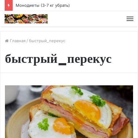
Чайная диета
М
Главная
/
быстрый_перекус
быстрый_перекус