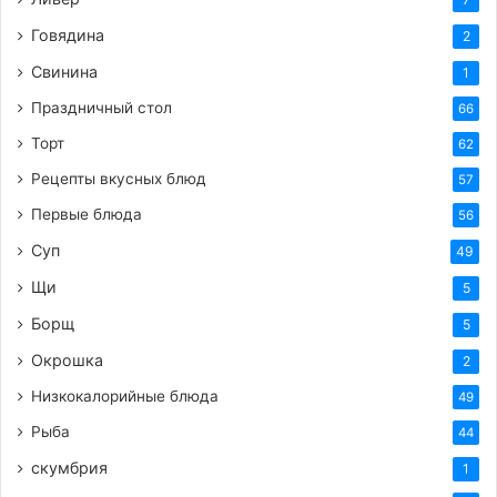
Говядина
2
Свинина
1
Праздничный стол
66
Торт
62
Рецепты вкусных блюд
57
Первые блюда
56
Суп
49
Щи
5
Борщ
5
Окрошка
2
Низкокалорийные блюда
49
Рыба
44
скумбрия
1