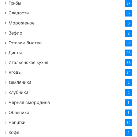
Грибы
37
Сладости
37
Мороженое
5
Зефир
2
Готовим быстро
36
Диеты
36
Итальянская кухня
33
Ягоды
34
земляника
2
клубника
2
Чёрная смородина
1
Облепиха
1
Напитки
32
Кофе
4