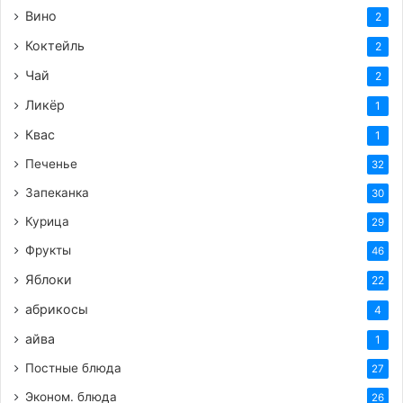
Вино
2
Коктейль
2
Чай
2
Ликёр
1
Квас
1
Печенье
32
Запеканка
30
Курица
29
Фрукты
46
Яблоки
22
абрикосы
4
айва
1
Постные блюда
27
Эконом. блюда
26