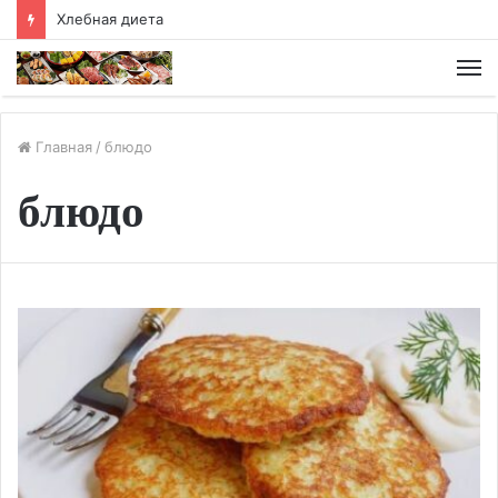
Хлебная диета
М
Главная
/
блюдо
блюдо