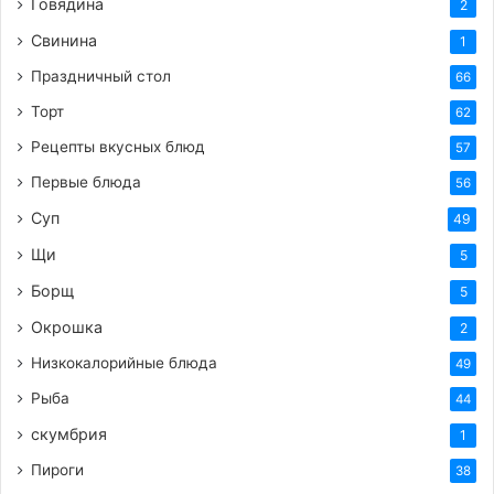
Говядина
2
Свинина
1
Праздничный стол
66
Торт
62
Рецепты вкусных блюд
57
Первые блюда
56
Суп
49
Щи
5
Борщ
5
Окрошка
2
Низкокалорийные блюда
49
Рыба
44
скумбрия
1
Пироги
38