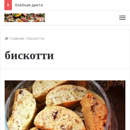
Хлебная диета
М
Главная
/
бискотти
бискотти