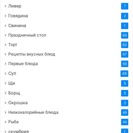
Ливер
7
Говядина
2
Свинина
1
Праздничный стол
66
Торт
62
Рецепты вкусных блюд
57
Первые блюда
56
Суп
49
Щи
5
Борщ
5
Окрошка
2
Низкокалорийные блюда
49
Рыба
44
скумбрия
1