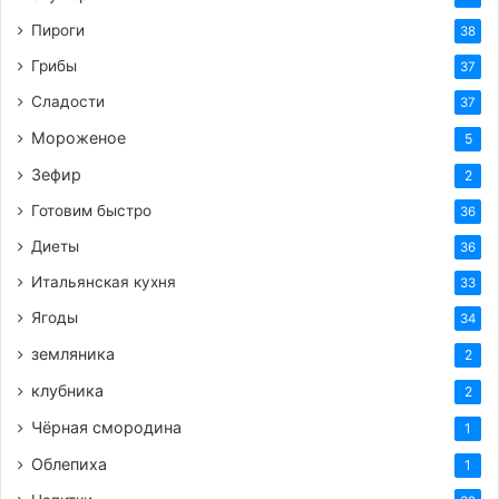
Пироги
38
Грибы
37
Сладости
37
Мороженое
5
Зефир
2
Готовим быстро
36
Диеты
36
Итальянская кухня
33
Ягоды
34
земляника
2
клубника
2
Чёрная смородина
1
Облепиха
1