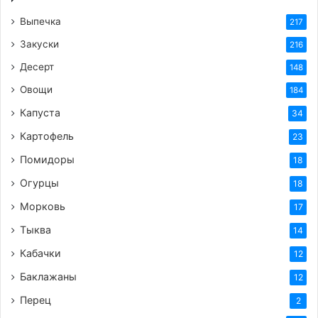
Обжаривание мяса и овощей:
Выпечка
217
В казане или глубокой сковороде с
толстым дном разогреть растительное
Закуски
216
масло.
Десерт
148
Обжарить мясо до золотистой корочки.
Овощи
184
Добавить лук и обжарить до мягкости и
Капуста
34
прозрачности.
Картофель
23
Добавить морковь и обжарить до мягкости.
Помидоры
18
Добавление специй и риса:
Огурцы
18
Добавить специи (зиру, кориандр, куркуму,
Морковь
красный перец) и соль. Обжарить все
17
вместе в течение 1-2 минут, чтобы специи
Тыква
14
раскрыли свой аромат.
Кабачки
12
Выложить промытый рис поверх мяса и
Баклажаны
12
овощей. Разровнять.
Перец
2
В центр риса воткнуть головку чеснока.