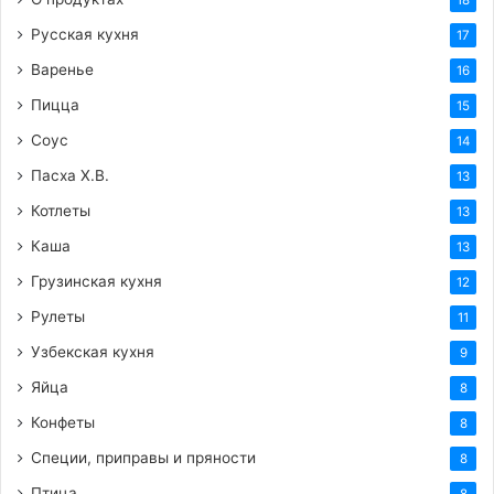
18
или индейку вместо красного мяса. В этом
Русская кухня
случае время приготовления мяса будет
17
меньше.
Варенье
16
Некоторые хозяйки добавляют в шавлю
Пицца
15
немного томатной пасты или свежих
Соус
14
помидоров для придания блюду легкой
Пасха Х.В.
13
кислинки и более насыщенного цвета. Это
Котлеты
также отличный способ обогатить вкус.
13
Каша
Если вы хотите придать шавле более
13
праздничный вид, можно украсить ее
Грузинская кухня
12
дольками вареного яйца или свежими зернами
Рулеты
11
граната перед подачей.
Узбекская кухня
9
Важно помнить, что шавля – это блюдо,
Яйца
8
которое требует терпения и внимания. Но
Конфеты
результат того стоит – сытное, ароматное и
8
согревающее блюдо, которое обязательно
Специи, приправы и пряности
8
понравится вашим близким.
Птица