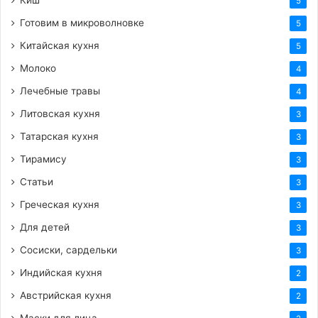
Киш
5
Готовим в микроволновке
5
Теги
вкусный рецепт
второе
вторые блюда
мясо
Китайская кухня
5
плов
рис
шавля
Молоко
4
Лечебные травы
4
Литовская кухня
3
Татарская кухня
3
Тирамису
3
Статьи
3
Греческая кухня
3
Для детей
3
Сосиски, сардельки
3
Индийская кухня
2
Австрийская кухня
2