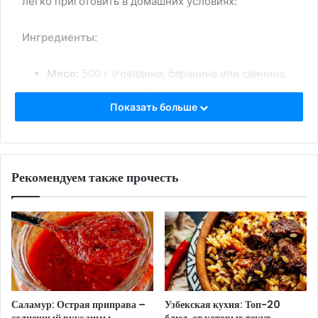
легко приготовить в домашних условиях:
Ингредиенты:
Мясо:
500 г (говядина, баранина или свинина,
можно с косточкой)
Показать больше
Рис:
2 стакана (лучше всего подойдет
круглозерный или среднезерный)
Лук:
2 крупные головки
Рекомендуем также прочесть
Морковь:
2 крупные
Растительное масло:
100-150 мл
Чеснок:
1 головка
Вода:
примерно 6-8 стаканов (зависит от сорта
риса)
Специи:
зира (кумин), кориандр, куркума,
красный перец (по вкусу)
Саламур: Острая приправа –
Узбекская кухня: Топ-20