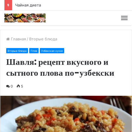
Чайная диета
М
Главная
/
Вторые блюда
Вторые блюда
Плов
Узбекская кухня
Шавля: рецепт вкусного и
сытного плова по-узбекски
0
5