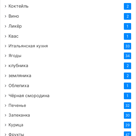
Коктейль
2
Если вы хотите получить более густую
Вино
2
консистенцию шавли, используйте меньше
Ликёр
воды или выбирайте рис, который хорошо
1
впитывает жидкость, например, девзира или
Квас
1
лазер.
Итальянская кухня
33
Для придания блюду особого аромата, перед
Ягоды
34
добавлением воды можно обжарить лук и
клубника
2
морковь до более темного, но не горелого
цвета. Это придаст зирваку (основе плова)
земляника
2
более глубокий вкус.
Облепиха
1
Головку чеснока можно не только воткнуть
Чёрная смородина
1
целиком, но и разрезать пополам, чтобы
Печенье
32
аромат лучше проникал в рис.
Запеканка
30
Шавля – это блюдо, которое прекрасно
Курица
29
сочетается с салатами из свежих овощей,
например, с ташкентским салатом из
Фрукты
47