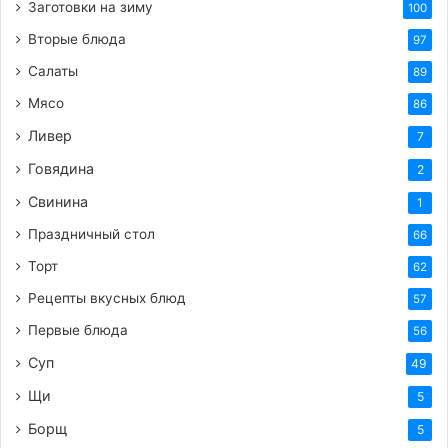
Заготовки на зиму
100
Тушение шавли:
Вторые блюда
97
Залить рис горячей водой так, чтобы она
Салаты
покрывала его примерно на 2-3 см.
89
Довести до кипения, затем убавить огонь
Мясо
86
до минимума, накрыть крышкой и тушить
Ливер
7
до готовности риса. Время приготовления
Говядина
2
зависит от сорта риса, обычно это
Свинина
1
занимает 30-40 минут.
Праздничный стол
66
Периодически проверяйте уровень воды.
Если вода выкипела, а рис еще не готов,
Торт
62
добавьте немного горячей воды.
Рецепты вкусных блюд
57
Подача:
Первые блюда
56
Когда рис станет мягким и впитает почти
Суп
49
всю воду, выключите огонь и дайте шавле
Щи
5
настояться под крышкой еще 10-15 минут.
Борщ
5
Перед подачей аккуратно перемешайте