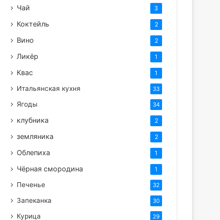
Чай
3
Коктейль
2
Вино
2
Ликёр
1
Квас
1
Итальянская кухня
33
Ягоды
34
клубника
2
земляника
2
Облепиха
1
Чёрная смородина
1
Печенье
32
Запеканка
30
Курица
29