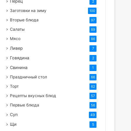
Перец
2
Заготовки на зиму
100
Вторые блюда
97
Салаты
89
Мясо
86
Ливер
7
Говядина
2
Свинина
1
Праздничный стол
66
Торт
62
Рецепты вкусных блюд
57
Первые блюда
56
Суп
49
Щи
5