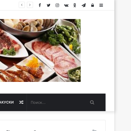
Facebook
Twitter
Instagram
vk.com
Одноклассники
Telegram
Авторизация
Sidebar
Поиск...
Случайная
АКУСКИ
статья