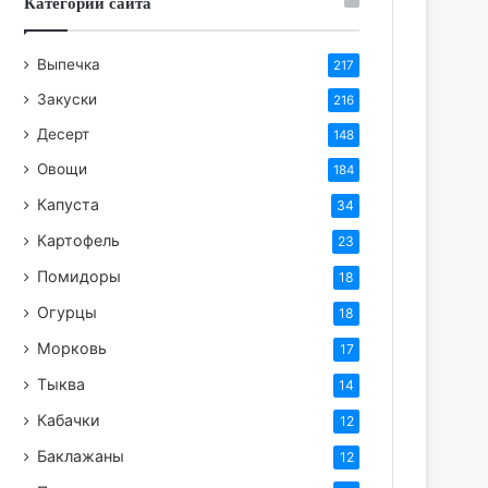
Категории сайта
Выпечка
217
Закуски
216
Десерт
148
Овощи
184
Капуста
34
Картофель
23
Помидоры
18
Огурцы
18
Морковь
17
Тыква
14
Кабачки
12
Баклажаны
12