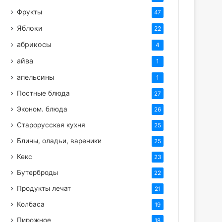
Фрукты
47
Яблоки
22
абрикосы
4
айва
1
апельсины
1
Постные блюда
27
Эконом. блюда
26
Старорусская кухня
25
Блины, оладьи, вареники
25
Кекс
23
Бутерброды
22
Продукты лечат
21
Колбаса
19
Пирожное
18