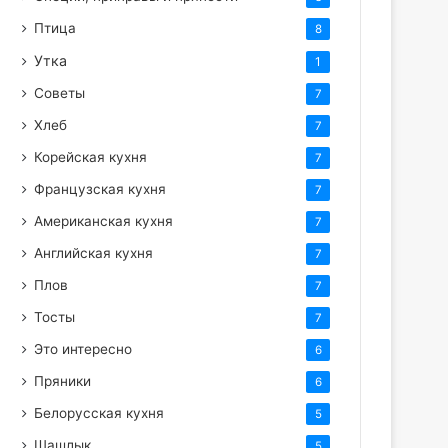
Птица
8
Утка
1
Советы
7
Хлеб
7
Корейская кухня
7
Французская кухня
7
Американская кухня
7
Английская кухня
7
Плов
7
Тосты
7
Это интересно
6
Пряники
6
Белорусская кухня
5
Шашлык
5