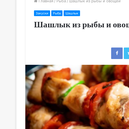
Главная
/
Рыба
/
Шашлык из рыбы и овощей
Закуски
Рыба
Шашлык
Шашлык из рыбы и ово
Fac