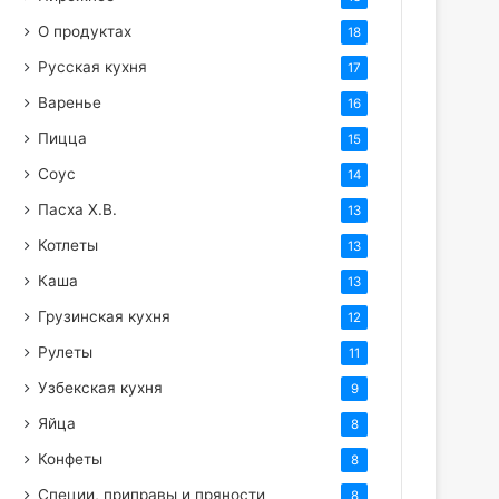
О продуктах
18
Русская кухня
17
Варенье
16
Пицца
15
Соус
14
Пасха Х.В.
13
Котлеты
13
Каша
13
Грузинская кухня
12
Рулеты
11
Узбекская кухня
9
Яйца
8
Конфеты
8
Специи, приправы и пряности
8