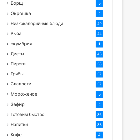
Борщ
5
Окрошка
2
Низкокалорийные блюда
49
Рыба
44
скумбрия
1
Диеты
43
Пироги
38
Грибы
37
Сладости
37
Мороженое
5
Зефир
2
Готовим быстро
36
Напитки
33
Кофе
4