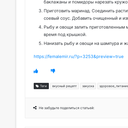
баклажаны и помидоры нарезать кружо
Приготовить маринад. Соединить расти
соевый соус. Добавить очищенный и из
Рыбу и овощи залить приготовленным м
время под крышкой.
Нанизать рыбу и овощи на шампура и жа
https://femalemir.ru/?p=3253&preview=true
Теги
вкусный рецепт
закуска
здоровое_питани
Не забудьте поделиться статьей: