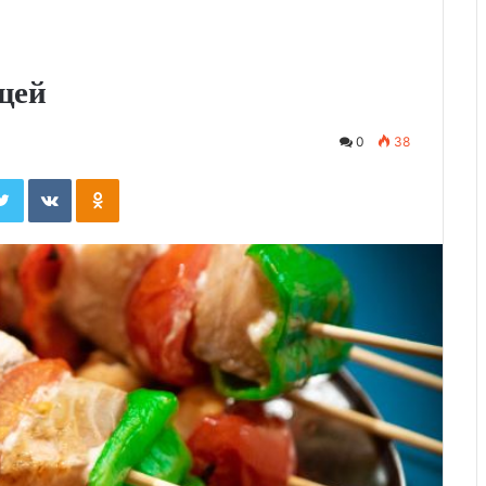
щей
0
38
ebook
Twitter
Вконтакте
Одноклассники