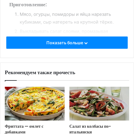
Приготовление:
Мясо, огурцы, помидоры и яйца нарезать
кубиками, сыр натереть на крупной тёрке.
Выкладывать салат слоями, промазывая
каждый майонезом: мясо, огурцы, яйца,
Показать больше
помидоры, сыр.
Сверху майонезом нарисовать паутинку,
украсить зеленью, из маслин сделать паучка.
Рекомендуем также прочесть
https://femalemir.ru/?p=4136&preview=true
Теги
вкусный рецепт
закуска
курица
мясо
огурцы
рецепт
салат
сыр
яйца
Фриттата — омлет с
Салат из колбасы по-
добавками
итальянски