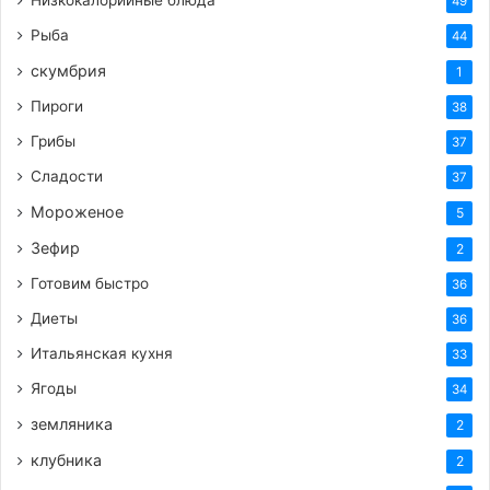
Низкокалорийные блюда
49
Рыба
44
скумбрия
1
Пироги
38
Грибы
37
Сладости
37
Мороженое
5
Зефир
2
Готовим быстро
36
Диеты
36
Итальянская кухня
33
Ягоды
34
земляника
2
клубника
2