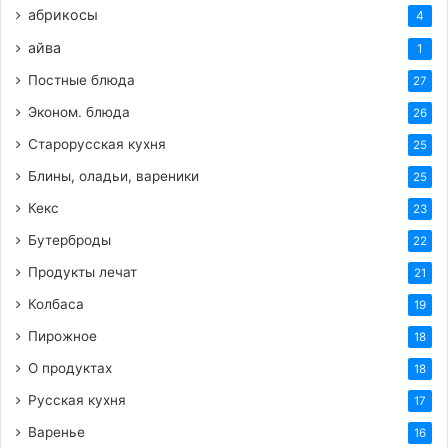
абрикосы
4
айва
1
Постные блюда
27
Эконом. блюда
26
Старорусская кухня
25
Блины, оладьи, вареники
25
Кекс
23
Бутерброды
22
Продукты лечат
21
Колбаса
19
Пирожное
18
О продуктах
18
Русская кухня
17
Варенье
16