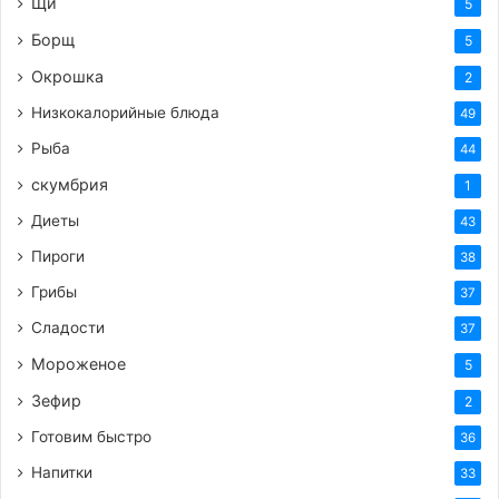
Щи
5
его, добавляем лимонный сок и тщательно
Борщ
5
перемешиваем. Оставляем на пару минут,
Окрошка
чтобы лук немного промариновался.
2
Отделяем зёрна граната от мякоти. Добавляем
Низкокалорийные блюда
49
зёрна в салат
Рыба
44
Измельчаем свежий укроп и добавляем его к
скумбрия
1
луку.
Диеты
43
Вливаем растительное масло и ещё раз
Пироги
38
аккуратно перемешиваем. Не забудьте
Грибы
37
попробовать и добавить при необходимости
ещё специй.
Сладости
37
Наш красочный и ароматный гранатовый салат
Мороженое
5
с луком готов к подаче! Вы можете подавать
Зефир
2
его с гарниром из листьев салата и дольками
Готовим быстро
36
свежего огурца или использовать как
Напитки
33
самостоятельное блюдо на столе. Приятного