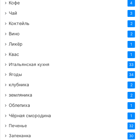
аппетита!
Кофе
4
Чай
3
https://femalemir.ru/?p=4994&preview=true
Коктейль
2
Вино
2
Ликёр
1
Теги
гранат
закуска
закуски
здоровое_питание
Квас
1
к_шашлыку
лук
похудеть
рецепт
салат
Итальянская кухня
33
Ягоды
34
клубника
2
земляника
2
Облепиха
1
Чёрная смородина
1
Печенье
32
Запеканка
30