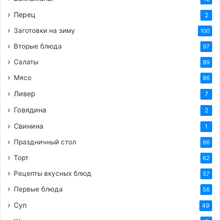
Масло растительное:
1 ст. ложка
Перец
2
Укроп (свежий):
2 веточки
Заготовки на зиму
Соль:
по вкусу
100
Вторые блюда
Чёрный перец — молотый:
по вкусу
97
Салаты
89
Приготовление:
Мясо
86
Подготовим нужные продукты для салата.
Ливер
7
Берём красный лук, очищаем его и нарезаем
кольцами или полукольцами. Размер кольца
Говядина
2
определяйте самостоятельно в зависимости от
Свинина
1
желаемого размера салата.
Праздничный стол
66
Заливаем лук кипятком, даём ему отстояться
Торт
62
примерно 10 минут. Затем сливаем воду. Это
Рецепты вкусных блюд
57
позволит убрать горькость и придать мягкости
луку. Повторяем процедуру ещё раз, если
Первые блюда
56
считаете это необходимым.
Суп
49
После того, как лук отстоялся, солим и перчим