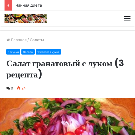
Чайная диета
М
Главная
/
Салаты
Закуски
Салаты
Узбекская кухня
Салат гранатовый с луком (3
рецепта)
0
24