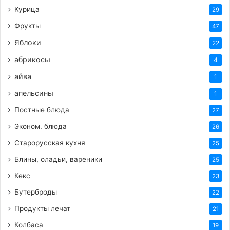
Курица
29
Фрукты
47
Яблоки
22
абрикосы
4
айва
1
апельсины
1
Постные блюда
27
Эконом. блюда
26
Старорусская кухня
25
Блины, оладьи, вареники
25
Кекс
23
Бутерброды
22
Продукты лечат
21
Колбаса
19