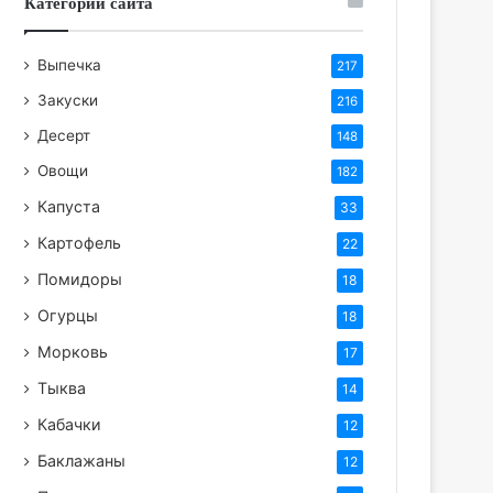
Категории сайта
Выпечка
217
Закуски
216
Десерт
148
Овощи
182
Капуста
33
Картофель
22
Помидоры
18
Огурцы
18
Морковь
17
Тыква
14
Кабачки
12
Баклажаны
12