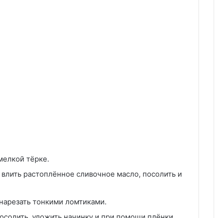
 мелкой тёрке.
 влить растоплённое сливочное масло, посолить и
 нарезать тонкими ломтиками.
посолить, уложить начинку и при помощи плёнки