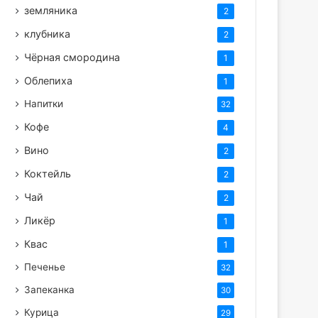
земляника
2
клубника
2
Чёрная смородина
1
Облепиха
1
Напитки
32
Кофе
4
Вино
2
Коктейль
2
Чай
2
Ликёр
1
Квас
1
Печенье
32
Запеканка
30
Курица
29