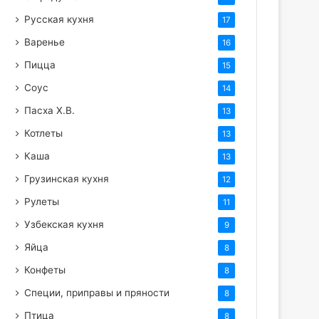
Русская кухня
17
Варенье
16
Пицца
15
Соус
14
Пасха Х.В.
13
Котлеты
13
Каша
13
Грузинская кухня
12
Рулеты
11
Узбекская кухня
9
Яйца
8
Конфеты
8
Специи, приправы и пряности
8
Птица
8