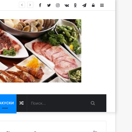
Facebook
Twitter
Instagram
vk.com
Одноклассники
Telegram
Авторизация
Sidebar
Поиск...
Случайная
АКУСКИ
статья