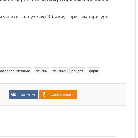
и запекать в духовке 30 минут при температуре
здоровое_питание
печень
печенье
рецепт
фарш
Вконтакте
Одноклассники