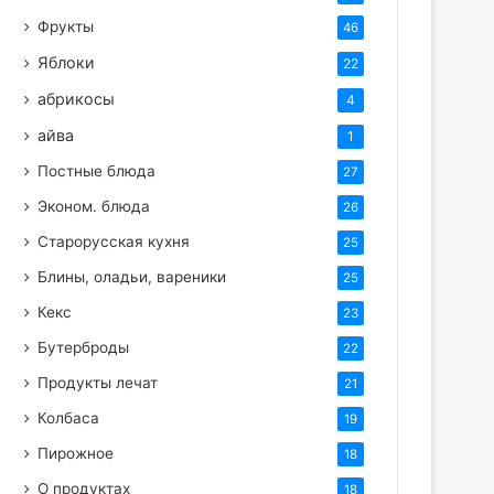
Фрукты
46
Яблоки
22
абрикосы
4
айва
1
Постные блюда
27
Эконом. блюда
26
Старорусская кухня
25
Блины, оладьи, вареники
25
Кекс
23
Бутерброды
22
Продукты лечат
21
Колбаса
19
Пирожное
18
О продуктах
18