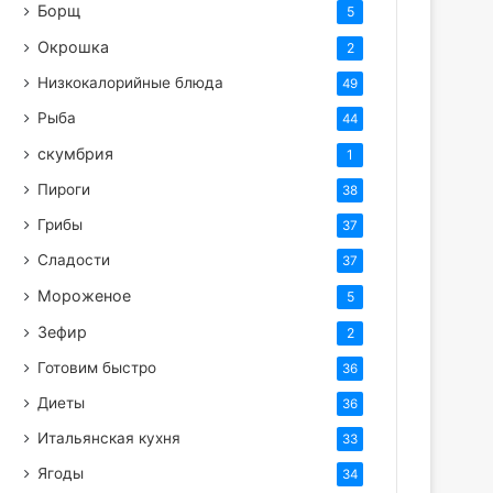
Борщ
5
Окрошка
2
Низкокалорийные блюда
49
Рыба
44
скумбрия
1
Пироги
38
Грибы
37
Сладости
37
Мороженое
5
Зефир
2
Готовим быстро
36
Диеты
36
Итальянская кухня
33
Ягоды
34