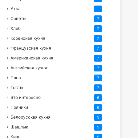
Утка
1
Советы
7
Хлеб
7
Корейская кухня
7
Французская кухня
7
Американская кухня
7
Английская кухня
7
Плов
7
Тосты
7
Это интересно
6
Пряники
6
Белорусская кухня
5
Шашлык
5
Киш
5