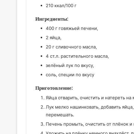
210 ккал/100 г
Ингредиенты:
400 г говяжьей печени,
2 яйца,
20 г сливочного масла,
4 ст.л. растительного масла,
зелёный лук по вкусу,
соль, специи по вкусу
Приготовление:
Яйца отварить, очистить и натереть на
Лук мелко нашинковать, добавить яйца,
перемешать.
Печень промыть, очистить от плёнок и
Уложить на плёнку немного внахлёст, 