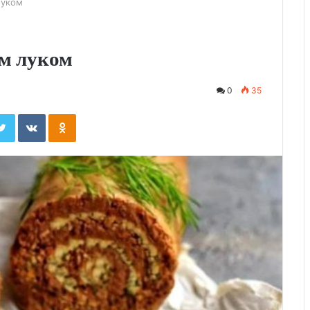
луком
ым луком
0
35
ebook
Twitter
Вконтакте
Одноклассники