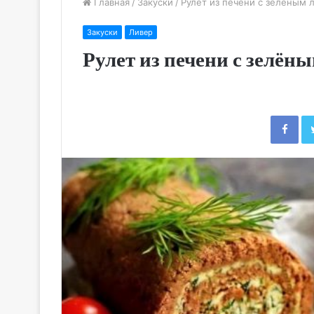
Главная
/
Закуски
/
Рулет из печени с зелёным 
Закуски
Ливер
Рулет из печени с зелён
Fac