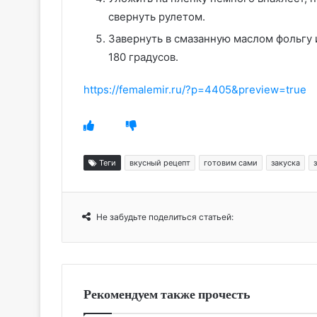
свернуть рулетом.
Завернуть в смазанную маслом фольгу 
180 градусов.
https://femalemir.ru/?p=4405&preview=true
Теги
вкусный рецепт
готовим сами
закуска
Не забудьте поделиться статьей:
Рекомендуем также прочесть