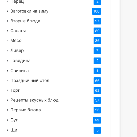
Перец
2
Заготовки на зиму
100
Вторые блюда
97
Салаты
89
Мясо
86
Ливер
7
Говядина
2
Свинина
1
Праздничный стол
66
Торт
62
Рецепты вкусных блюд
57
Первые блюда
56
Суп
49
Щи
5