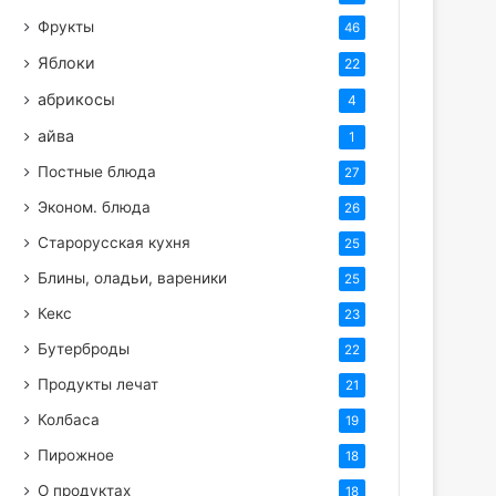
Фрукты
46
Яблоки
22
абрикосы
4
айва
1
Постные блюда
27
Эконом. блюда
26
Старорусская кухня
25
Блины, оладьи, вареники
25
Кекс
23
Бутерброды
22
Продукты лечат
21
Колбаса
19
Пирожное
18
О продуктах
18