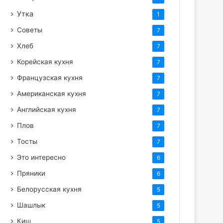
Утка
1
Советы
7
Хлеб
7
Корейская кухня
7
Французская кухня
7
Американская кухня
7
Английская кухня
7
Плов
7
Тосты
7
Это интересно
6
Пряники
6
Белорусская кухня
5
Шашлык
5
Киш
5