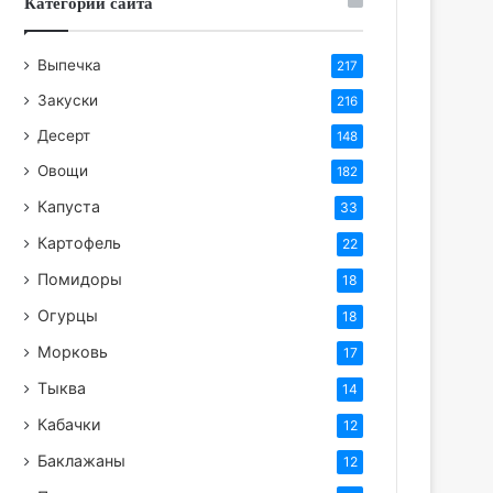
Категории сайта
Выпечка
217
Закуски
216
Десерт
148
Овощи
182
Капуста
33
Картофель
22
Помидоры
18
Огурцы
18
Морковь
17
Тыква
14
Кабачки
12
Баклажаны
12