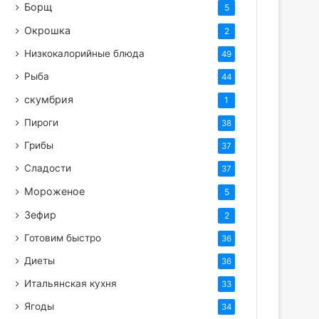
Борщ
5
Окрошка
2
Низкокалорийные блюда
49
Рыба
44
скумбрия
1
Пироги
38
Грибы
37
Сладости
37
Мороженое
5
Зефир
2
Готовим быстро
36
Диеты
36
Итальянская кухня
33
Ягоды
34