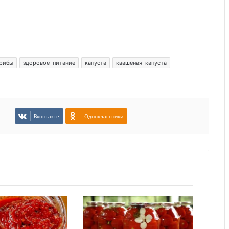
рибы
здоровое_питание
капуста
квашеная_капуста
Вконтакте
Одноклассники