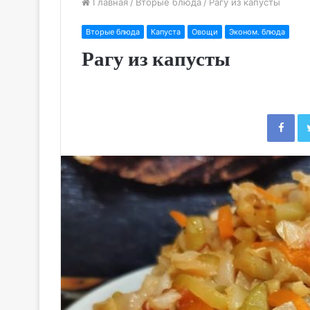
Главная
/
Вторые блюда
/
Рагу из капусты
Вторые блюда
Капуста
Овощи
Эконом. блюда
Рагу из капусты
Fac