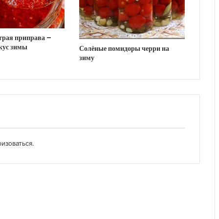
трая приправа –
кус зимы
Солёные помидоры черри на
зиму
ризоваться
.