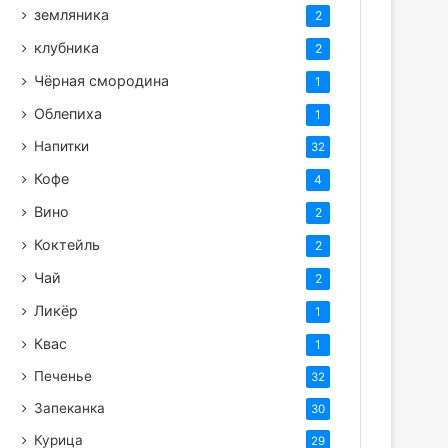
земляника
2
клубника
2
Чёрная смородина
1
Облепиха
1
Напитки
32
Кофе
4
Вино
2
Коктейль
2
Чай
2
Ликёр
1
Квас
1
Печенье
32
Запеканка
30
Курица
29