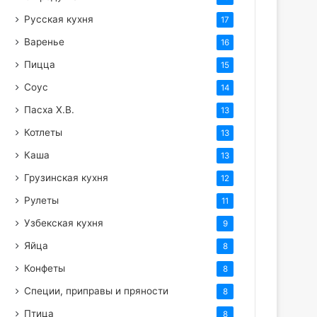
Русская кухня
17
Варенье
16
Пицца
15
Соус
14
Пасха Х.В.
13
Котлеты
13
Каша
13
Грузинская кухня
12
Рулеты
11
Узбекская кухня
9
Яйца
8
Конфеты
8
Специи, приправы и пряности
8
Птица
8