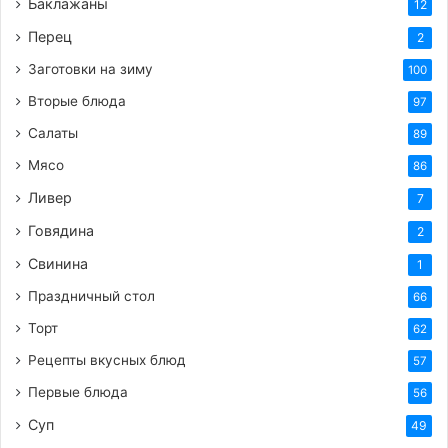
Баклажаны
12
Перец
2
Заготовки на зиму
100
Вторые блюда
97
Салаты
89
Мясо
86
Ливер
7
Говядина
2
Свинина
1
Праздничный стол
66
Торт
62
Рецепты вкусных блюд
57
Первые блюда
56
Суп
49