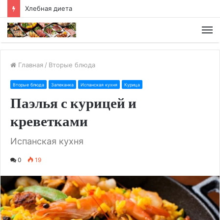
Хлебная диета
М
Главная
/
Вторые блюда
Вторые блюда
Запеканка
Испанская кухня
Курица
Паэлья с курицей и
креветками
Испанская кухня
0
19