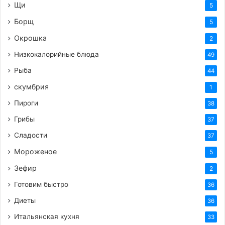
Щи
5
Борщ
5
Окрошка
2
Низкокалорийные блюда
49
Рыба
44
скумбрия
1
Пироги
38
Грибы
37
Сладости
37
Мороженое
5
Зефир
2
Готовим быстро
36
Диеты
36
Итальянская кухня
33