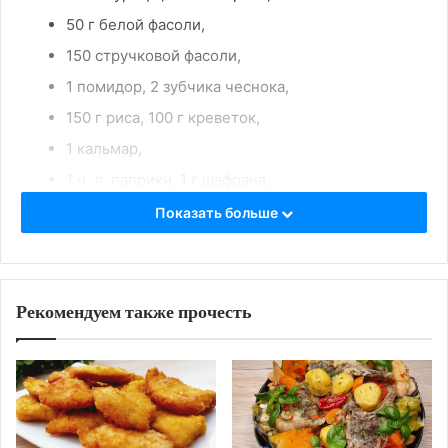
50 г белой фасоли,
150 стручковой фасоли,
1 помидор, 2 зубчика чеснока,
150 г риса, 100 г креветок,
1 кальмар,
1 ч. л. паприки, 1 г шафрана,
3 ст. л. оливкового масла
Показать больше
Приготовление:
Порубить курицу на крупные части. Обжарить
Рекомендуем также прочесть
мясо на растительном масле до золотистого
цвета
Отварить заранее замоченную белую фасоль
(можно использовать консервированную).
Нарезать все овощи произвольными кусками, в