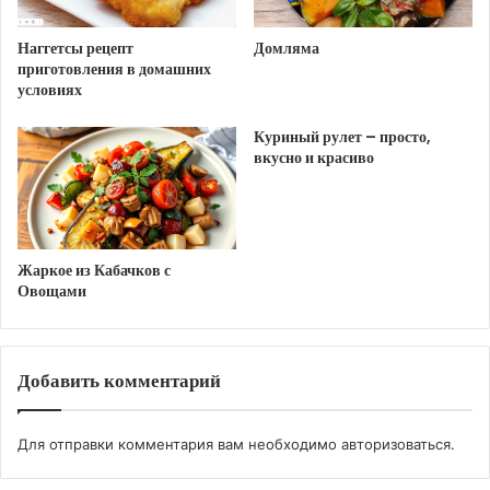
том числе и зелёную фасоль. Смешать их с
отварными белыми бобами и мясом и
Наггетсы рецепт
Домляма
потомить на огне 5 минут. Смесь посолить,
приготовления в домашних
условиях
добавить паприку и сырой рис и тушить на
медленном огне.
Куриный рулет – просто,
Пока паэлья обжаривается, вскипятить 600 мл
вкусно и красиво
воды и растворить в ней шафран. Должен
получиться бульон оранжевого цвета. Дорогой
шафран можно заменить куркумой.
Жаркое из Кабачков с
Залить смесь «шафрановой водой», сверху
Овощами
выложить сырые очищенные креветки, кольца
кальмара и накрыть сковородку крышкой.
Поставить паэлью в духовку, разогретую до
Добавить комментарий
180 градусов и запекать в течении 20 минут,
периодически помешивая.
Для отправки комментария вам необходимо
авторизоваться
.
Прежде чем вынимать блюдо из духовки,
нужно попробовать рис на вкус. Если он