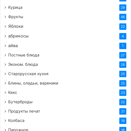
Курица
29
Фрукты
46
Яблоки
22
абрикосы
4
айва
1
Постные блюда
27
Эконом. блюда
26
Старорусская кухня
25
Блины, оладьи, вареники
25
Кекс
23
Бутерброды
22
Продукты лечат
21
Колбаса
19
Пирожное
18