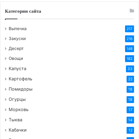
мягкий — паэлья готова.
Категории сайта
https://femalemir.ru/?p=3856&preview=true
Выпечка
217
Закуски
216
Десерт
148
Овощи
182
Капуста
Теги
паэлья
33
Картофель
22
Помидоры
18
Огурцы
18
Морковь
17
Тыква
14
Кабачки
12