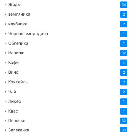
Ягоды
34
земляника
2
клубника
2
Чёрная смородина
1
Облепиха
1
Напитки
32
Кофе
4
Вино
2
Коктейль
2
Чай
2
Ликёр
1
Квас
1
Печенье
32
Запеканка
30