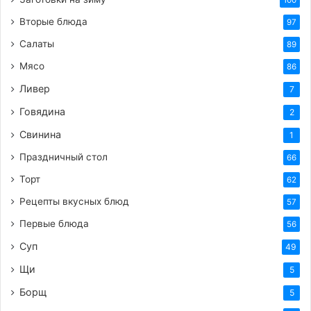
100
Вторые блюда
97
Салаты
89
Мясо
86
Ливер
7
Говядина
2
Свинина
1
Праздничный стол
66
Торт
62
Рецепты вкусных блюд
57
Первые блюда
56
Суп
49
Щи
5
Борщ
5