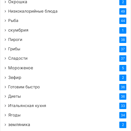
Окрошка
2
Низкокалорийные блюда
49
Рыба
44
скумбрия
1
Пироги
38
Грибы
37
Сладости
37
Мороженое
5
Зефир
2
Готовим быстро
36
Диеты
36
Итальянская кухня
33
Ягоды
34
земляника
2