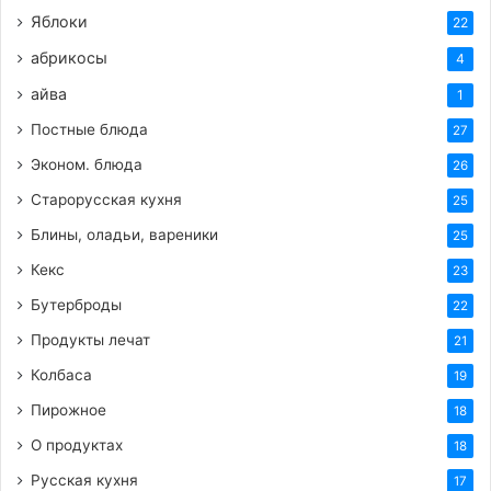
Яблоки
22
абрикосы
4
айва
1
Постные блюда
27
Эконом. блюда
26
Старорусская кухня
25
Блины, оладьи, вареники
25
Кекс
23
Бутерброды
22
Продукты лечат
21
Колбаса
19
Пирожное
18
О продуктах
18
Русская кухня
17