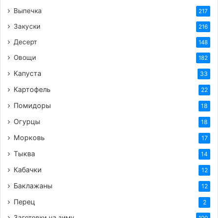
Выпечка
217
Закуски
216
Десерт
148
Овощи
182
Теги
вкусный рецепт
вторые блюда
закуска
курица
Капуста
33
песто
рецепт
соус
сыр
Картофель
22
Помидоры
18
Огурцы
18
Морковь
17
Тыква
14
Кабачки
12
Баклажаны
12
Перец
2
Заготовки на зиму