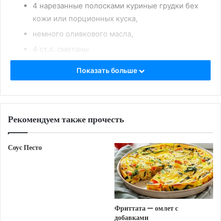
4 нарезанные полосками куриные грудки бех
кожи или порционных куска,
немного оливкового масла,
4 ст.л. сметаны
Для песто:
Показать больше
50 г листьев петрушки,
15 г крупно порубленных грецких орехов,
5 ст.л. оливкового масла,
Рекомендуем также прочесть
1 зубчик чеснока (раздавить)
1/2 ч.л. соли,
Соус Песто
3 ст.л. тёртого чеснока
Приготовление:
Сначала приготовить песто
. Промыть
Фриттата — омлет с
петрушку и промокнуть её бумажным
добавками