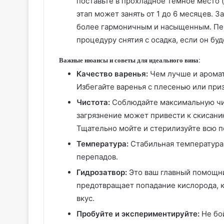
поставьте в прохладное темное место (
этап может занять от 1 до 6 месяцев. З
более гармоничным и насыщенным. Пер
процедуру снятия с осадка, если он бу
Важные нюансы и советы для идеального вина:
Качество варенья:
Чем лучше и аромат
Избегайте варенья с плесенью или при
Чистота:
Соблюдайте максимальную чис
загрязнение может привести к скисани
Тщательно мойте и стерилизуйте всю п
Температура:
Стабильная температура 
перепадов.
Гидрозатвор:
Это ваш главный помощник
предотвращает попадание кислорода, к
вкус.
Пробуйте и экспериментируйте:
Не бой