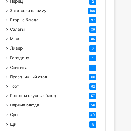
Перец
2
Заготовки на зиму
100
Вторые блюда
97
Салаты
89
Мясо
86
Ливер
7
Говядина
2
Свинина
1
Праздничный стол
66
Торт
62
Рецепты вкусных блюд
57
Первые блюда
56
Суп
49
Щи
5