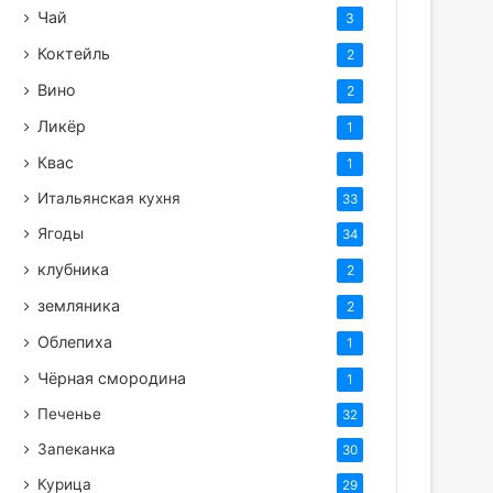
Чай
3
Коктейль
2
Вино
2
Ликёр
1
Квас
1
Итальянская кухня
33
Ягоды
34
клубника
2
земляника
2
Облепиха
1
Чёрная смородина
1
Печенье
32
Запеканка
30
Курица
29