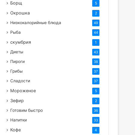
Борщ
5
Окрошка
2
Низкокалорийные блюда
49
Рыба
44
скумбрия
1
Диеты
43
Пироги
38
Грибы
37
Сладости
37
Мороженое
5
Зефир
2
Готовим быстро
36
Напитки
33
Кофе
4