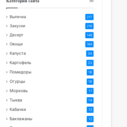
Категории сайта
Выпечка
217
Закуски
216
Десерт
148
Овощи
184
Капуста
34
Картофель
23
Помидоры
18
Огурцы
18
Морковь
17
Тыква
14
Кабачки
12
Баклажаны
12