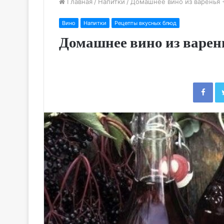
Главная
/
Напитки
/
Домашнее вино из варенья 
Вино
Напитки
Рецепты вкусных блюд
Домашнее вино из варен
Fac