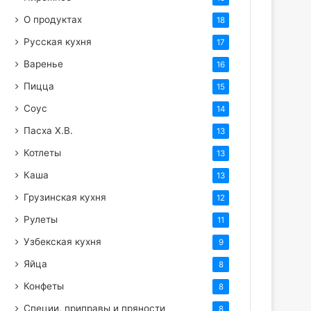
О продуктах
18
Русская кухня
17
Варенье
16
Пицца
15
Соус
14
Пасха Х.В.
13
Котлеты
13
Каша
13
Грузинская кухня
12
Рулеты
11
Узбекская кухня
9
Яйца
8
Конфеты
8
Специи, приправы и пряности
8