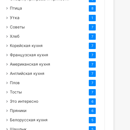
Птица
8
Утка
1
Советы
7
Хлеб
7
Корейская кухня
7
Французская кухня
7
Американская кухня
7
Английская кухня
7
Плов
7
Тосты
7
Это интересно
6
Пряники
6
Белорусская кухня
5
Шашлык
5