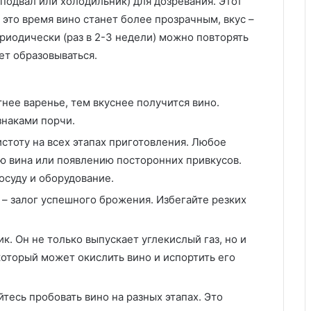
подвал или холодильник) для дозревания. Этот
а это время вино станет более прозрачным, вкус –
иодически (раз в 2-3 недели) можно повторять
дет образовываться.
нее варенье, тем вкуснее получится вино.
знаками порчи.
тоту на всех этапах приготовления. Любое
ю вина или появлению посторонних привкусов.
осуду и оборудование.
– залог успешного брожения. Избегайте резких
. Он не только выпускает углекислый газ, но и
оторый может окислить вино и испортить его
тесь пробовать вино на разных этапах. Это