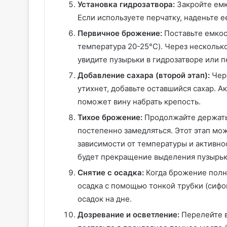
Установка гидрозатвора:
Закройте емк
Если используете перчатку, наденьте е
Первичное брожение:
Поставьте емкос
температура 20-25°C). Через нескольк
увидите пузырьки в гидрозатворе или п
Добавление сахара (второй этап):
Чере
утихнет, добавьте оставшийся сахар. А
поможет вину набрать крепость.
Тихое брожение:
Продолжайте держать
постепенно замедляться. Этот этап може
зависимости от температуры и активн
будет прекращение выделения пузырько
Снятие с осадка:
Когда брожение полно
осадка с помощью тонкой трубки (сифон
осадок на дне.
Дозревание и осветление:
Перелейте в