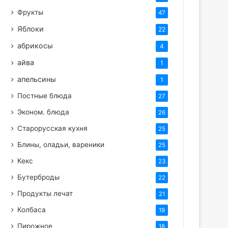
Фрукты
47
Яблоки
22
абрикосы
4
айва
1
апельсины
1
Постные блюда
27
Эконом. блюда
26
Старорусская кухня
25
Блины, оладьи, вареники
25
Кекс
23
Бутерброды
22
Продукты лечат
21
Колбаса
19
Пирожное
18