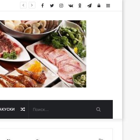
Facebook
Twitter
Instagram
vk.com
Одноклассники
Telegram
Авторизация
Sidebar
Поиск...
Случайная
АКУСКИ
статья