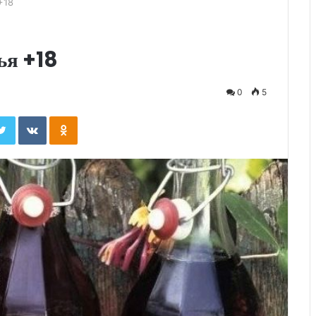
+18
ья +18
0
5
ebook
Twitter
Вконтакте
Одноклассники