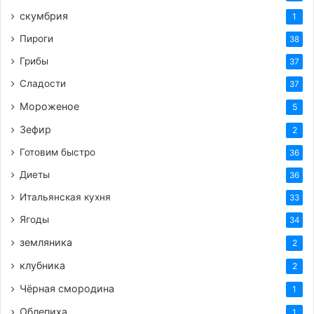
скумбрия
1
Пироги
38
Грибы
37
Сладости
37
Мороженое
5
Зефир
2
Готовим быстро
36
Диеты
36
Итальянская кухня
33
Ягоды
34
земляника
2
клубника
2
Чёрная смородина
1
Облепиха
1