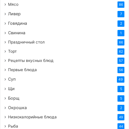
Мясо
86
Ливер
7
Говядина
2
Свинина
1
Праздничный стол
66
Торт
62
Рецепты вкусных блюд
57
Первые блюда
56
Суп
49
Щи
5
Борщ
5
Окрошка
2
Низкокалорийные блюда
49
Рыба
44