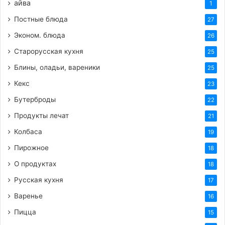
айва
1
Постные блюда
27
Эконом. блюда
26
Старорусская кухня
25
Блины, оладьи, вареники
25
Кекс
23
Бутерброды
22
Продукты лечат
21
Колбаса
19
Пирожное
18
О продуктах
18
Русская кухня
17
Варенье
16
Пицца
15