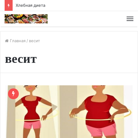
Хлебная диета
М
Главная
/
весит
весит