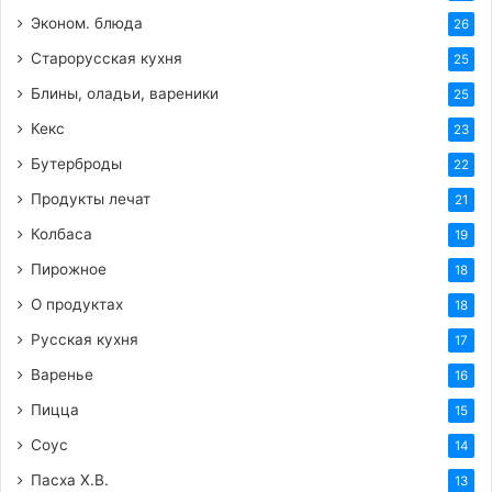
Эконом. блюда
26
Старорусская кухня
25
Блины, оладьи, вареники
25
Кекс
23
Бутерброды
22
Продукты лечат
21
Колбаса
19
Пирожное
18
О продуктах
18
Русская кухня
17
Варенье
16
Пицца
15
Соус
14
Пасха Х.В.
13