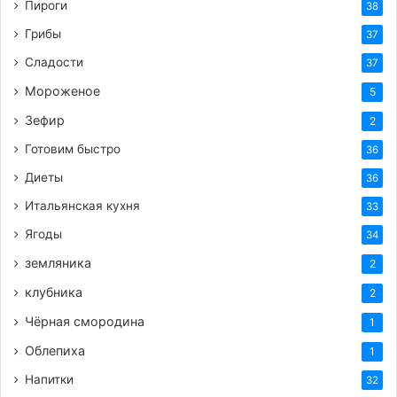
Пироги
38
Грибы
37
Сладости
37
Мороженое
5
Зефир
2
Готовим быстро
36
Диеты
36
Итальянская кухня
33
Ягоды
34
земляника
2
клубника
2
Чёрная смородина
1
Облепиха
1
Напитки
32