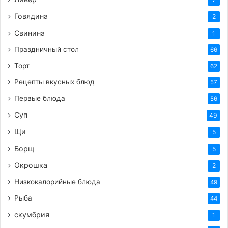
Говядина
2
Свинина
1
Праздничный стол
66
Торт
62
Рецепты вкусных блюд
57
Первые блюда
56
Суп
49
Щи
5
Борщ
5
Окрошка
2
Низкокалорийные блюда
49
Рыба
44
скумбрия
1