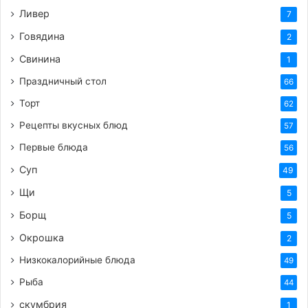
Ливер
7
Говядина
2
Свинина
1
Праздничный стол
66
Торт
62
Рецепты вкусных блюд
57
Первые блюда
56
Суп
49
Щи
5
Борщ
5
Окрошка
2
Низкокалорийные блюда
49
Рыба
44
скумбрия
1