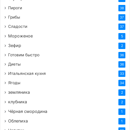
Пироги
38
Грибы
37
Сладости
37
Мороженое
5
Зефир
2
Готовим быстро
36
Диеты
36
Итальянская кухня
33
Ягоды
34
земляника
2
клубника
2
Чёрная смородина
1
Облепиха
1