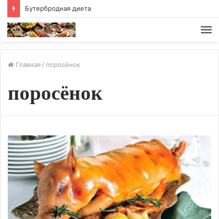
Хлебная диета
М
Главная
/
поросёнок
поросёнок