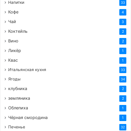
Напитки
33
Кофе
4
Чай
3
Коктейль
2
Вино
2
Ликёр
1
Квас
1
Итальянская кухня
33
Ягоды
34
клубника
2
земляника
2
Облепиха
1
Чёрная смородина
1
Печенье
32