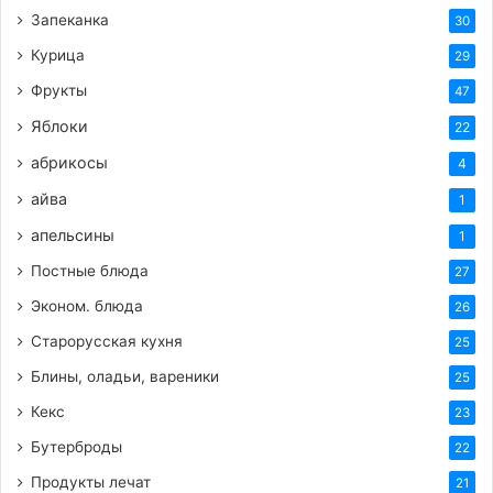
Запеканка
30
Курица
29
Фрукты
47
Яблоки
22
абрикосы
4
айва
1
апельсины
1
Постные блюда
27
Эконом. блюда
26
Старорусская кухня
25
Блины, оладьи, вареники
25
Кекс
23
Бутерброды
22
Продукты лечат
21