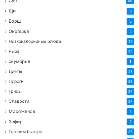
Суп
49
Щи
5
Борщ
5
Окрошка
2
Низкокалорийные блюда
49
Рыба
44
скумбрия
1
Диеты
43
Пироги
38
Грибы
37
Сладости
37
Мороженое
5
Зефир
2
Готовим быстро
36