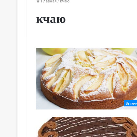
Главная
/
кчаю
кчаю
Выпеч