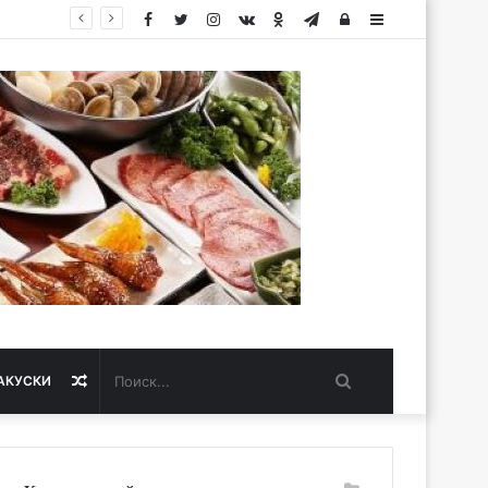
Facebook
Twitter
Instagram
vk.com
Одноклассники
Telegram
Авторизация
Sidebar
Поиск...
Случайная
АКУСКИ
статья