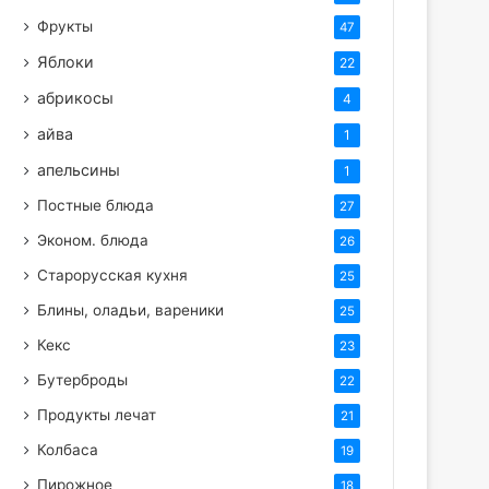
Фрукты
47
Яблоки
22
абрикосы
4
айва
1
апельсины
1
Постные блюда
27
Эконом. блюда
26
Старорусская кухня
25
Блины, оладьи, вареники
25
Кекс
23
Бутерброды
22
Продукты лечат
21
Колбаса
19
Пирожное
18