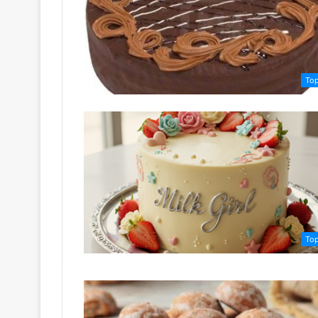
То
То