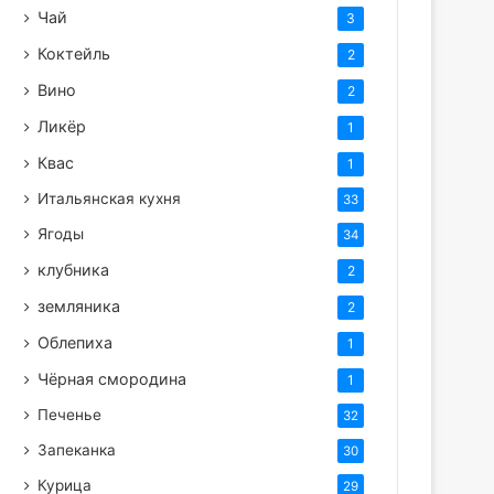
Чай
3
Коктейль
2
Вино
2
Ликёр
1
Квас
1
Итальянская кухня
33
Ягоды
34
клубника
2
земляника
2
Облепиха
1
Чёрная смородина
1
Печенье
32
Запеканка
30
Курица
29