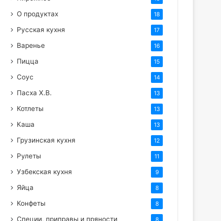
О продуктах
18
Русская кухня
17
Варенье
16
Пицца
15
Соус
14
Пасха Х.В.
13
Котлеты
13
Каша
13
Грузинская кухня
12
Рулеты
11
Узбекская кухня
9
Яйца
8
Конфеты
8
Специи, приправы и пряности
8