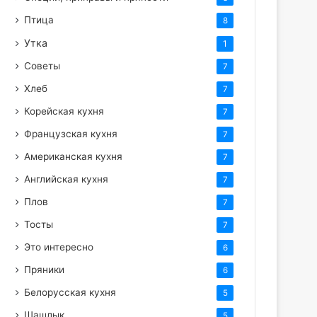
Птица
8
Утка
1
Советы
7
Хлеб
7
Корейская кухня
7
Французская кухня
7
Американская кухня
7
Английская кухня
7
Плов
7
Тосты
7
Это интересно
6
Пряники
6
Белорусская кухня
5
Шашлык
5