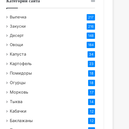
Категории сайта
Выпечка
217
Закуски
216
Десерт
148
Овощи
184
Капуста
34
Картофель
23
Помидоры
18
Огурцы
18
Морковь
17
Тыква
14
Кабачки
12
Баклажаны
12