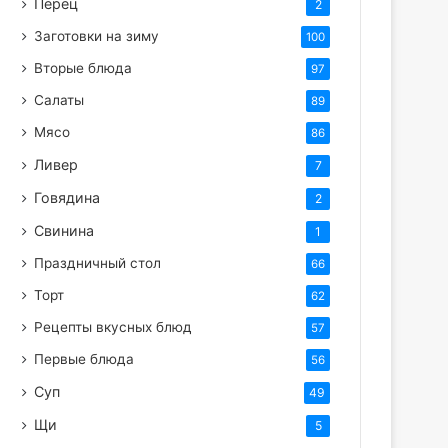
Перец
2
Заготовки на зиму
100
Вторые блюда
97
Салаты
89
Мясо
86
Ливер
7
Говядина
2
Свинина
1
Праздничный стол
66
Торт
62
Рецепты вкусных блюд
57
Первые блюда
56
Суп
49
Щи
5