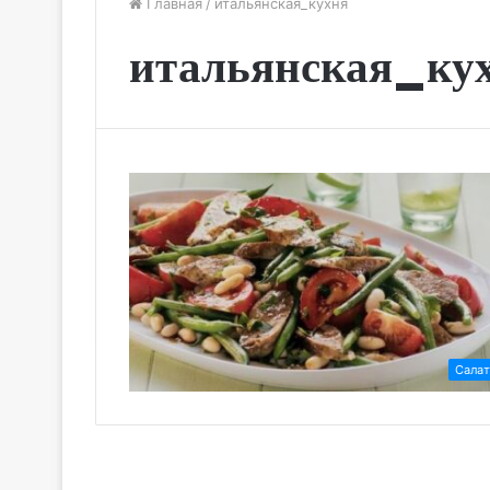
Главная
/
итальянская_кухня
итальянская_ку
Сала