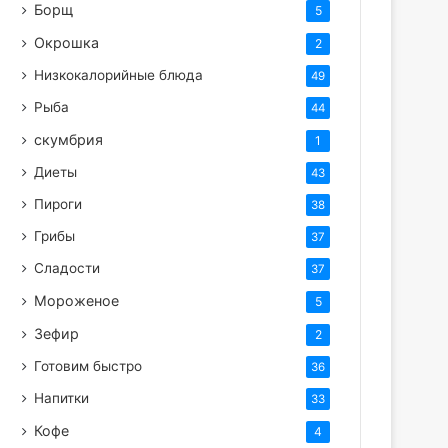
Борщ
5
Окрошка
2
Низкокалорийные блюда
49
Рыба
44
скумбрия
1
Диеты
43
Пироги
38
Грибы
37
Сладости
37
Мороженое
5
Зефир
2
Готовим быстро
36
Напитки
33
Кофе
4