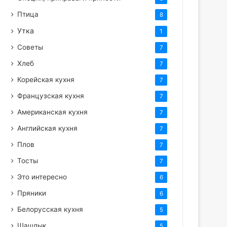
Птица
8
Утка
1
Советы
7
Хлеб
7
Корейская кухня
7
Французская кухня
7
Американская кухня
7
Английская кухня
7
Плов
7
Тосты
7
Это интересно
6
Пряники
6
Белорусская кухня
5
Шашлык
5