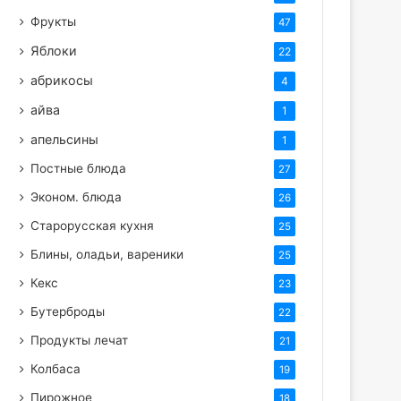
Фрукты
47
Яблоки
22
абрикосы
4
айва
1
апельсины
1
Постные блюда
27
Эконом. блюда
26
Старорусская кухня
25
Блины, оладьи, вареники
25
Кекс
23
Бутерброды
22
Продукты лечат
21
Колбаса
19
Пирожное
18