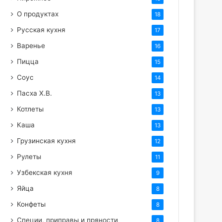
О продуктах
18
Русская кухня
17
Варенье
16
Пицца
15
Соус
14
Пасха Х.В.
13
Котлеты
13
Каша
13
Грузинская кухня
12
Рулеты
11
Узбекская кухня
9
Яйца
8
Конфеты
8
Специи, приправы и пряности
8