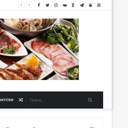
Facebook
Twitter
Instagram
vk.com
Одноклассники
Telegram
Авторизация
Sidebar
Поиск...
Случайная
АКУСКИ
статья