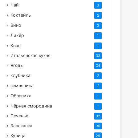
Чай
3
Коктейль
2
Вино
2
Ликёр
1
Квас
1
Итальянская кухня
33
Ягоды
34
клубника
2
земляника
2
Облепиха
1
Чёрная смородина
1
Печенье
32
Запеканка
30
Курица
29