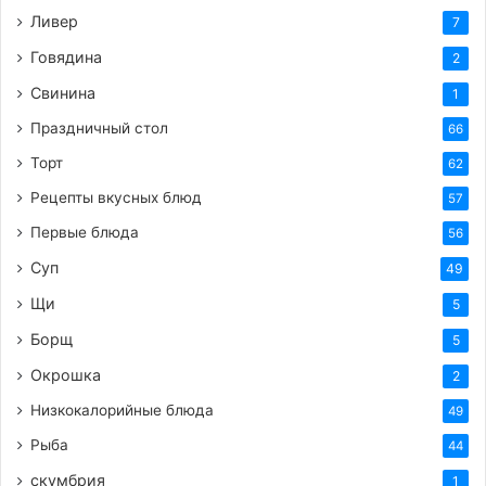
Ливер
7
Говядина
2
Свинина
1
Праздничный стол
66
Торт
62
Рецепты вкусных блюд
57
Первые блюда
56
Суп
49
Щи
5
Борщ
5
Окрошка
2
Низкокалорийные блюда
49
Рыба
44
скумбрия
1