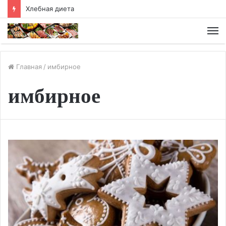
Хлебная диета
М
Главная
/
имбирное
имбирное