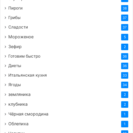
Пироги
38
Грибы
37
Сладости
37
Мороженое
5
Зефир
2
Готовим быстро
36
Диеты
36
Итальянская кухня
33
Ягоды
34
земляника
2
клубника
2
Чёрная смородина
1
Облепиха
1