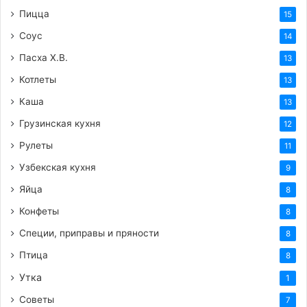
Пицца
15
Соус
14
Пасха Х.В.
13
Котлеты
13
Каша
13
Грузинская кухня
12
Рулеты
11
Узбекская кухня
9
Яйца
8
Конфеты
8
Специи, приправы и пряности
8
Птица
8
Утка
1
Советы
7