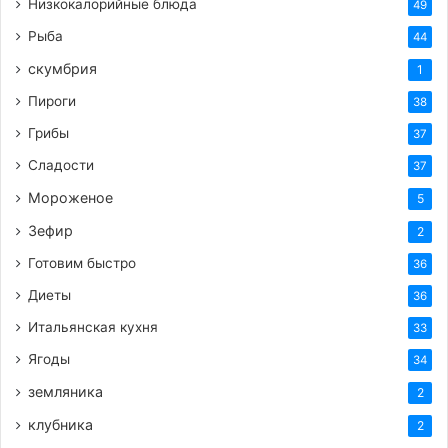
Низкокалорийные блюда
49
Рыба
44
скумбрия
1
Пироги
38
Грибы
37
Сладости
37
Мороженое
5
Зефир
2
Готовим быстро
36
Диеты
36
Итальянская кухня
33
Ягоды
34
земляника
2
клубника
2