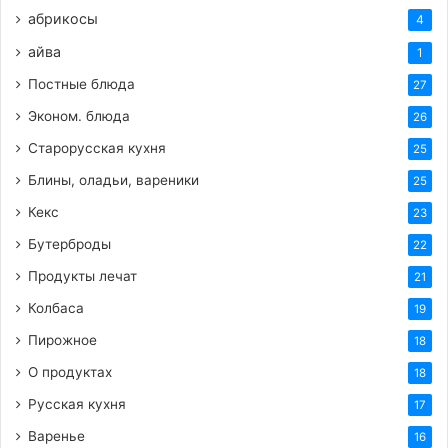
абрикосы
4
айва
1
Постные блюда
27
Эконом. блюда
26
Старорусская кухня
25
Блины, оладьи, вареники
25
Кекс
23
Бутерброды
22
Продукты лечат
21
Колбаса
19
Пирожное
18
О продуктах
18
Русская кухня
17
Варенье
16