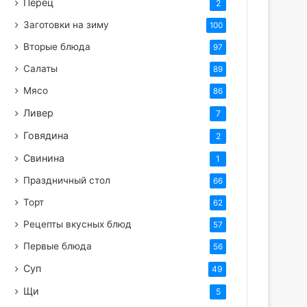
Перец
2
Заготовки на зиму
100
Вторые блюда
97
Салаты
89
Мясо
86
Ливер
7
Говядина
2
Свинина
1
Праздничный стол
66
Торт
62
Рецепты вкусных блюд
57
Первые блюда
56
Суп
49
Щи
5