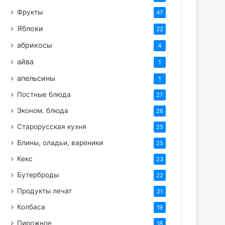
Фрукты
47
Яблоки
22
абрикосы
4
айва
1
апельсины
1
Постные блюда
27
Эконом. блюда
26
Старорусская кухня
25
Блины, оладьи, вареники
25
Кекс
23
Бутерброды
22
Продукты лечат
21
Колбаса
19
Пирожное
18