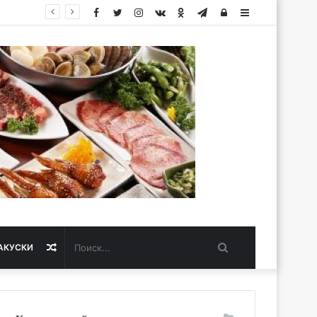
Facebook
Twitter
Instagram
vk.com
Одноклассники
Telegram
Авторизация
Sidebar
Поиск...
Случайная
АКУСКИ
статья