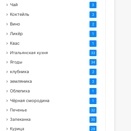
Чай
3
Коктейль
2
Вино
2
Ликёр
1
Квас
1
Итальянская кухня
33
Ягоды
34
клубника
2
земляника
2
Облепиха
1
Чёрная смородина
1
Печенье
32
Запеканка
30
Курица
29