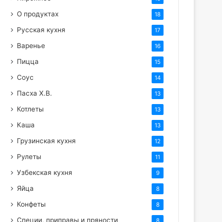
О продуктах
18
Русская кухня
17
Варенье
16
Пицца
15
Соус
14
Пасха Х.В.
13
Котлеты
13
Каша
13
Грузинская кухня
12
Рулеты
11
Узбекская кухня
9
Яйца
8
Конфеты
8
Специи, приправы и пряности
8