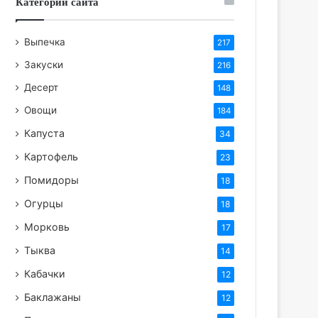
Категории сайта
Выпечка
217
Закуски
216
Десерт
148
Овощи
184
Капуста
34
Картофель
23
Помидоры
18
Огурцы
18
Морковь
17
Тыква
14
Кабачки
12
Баклажаны
12