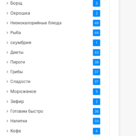
Борщ
5
Окрошка
2
Низкокалорийные блюда
49
Рыба
44
скумбрия
1
Диеты
43
Пироги
38
Грибы
37
Сладости
37
Мороженое
5
Зефир
2
Готовим быстро
36
Напитки
33
Кофе
4