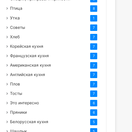
Птица
8
Утка
1
Советы
7
Хлеб
7
Корейская кухня
7
Французская кухня
7
Американская кухня
7
Английская кухня
7
Плов
7
Тосты
7
Это интересно
6
Пряники
6
Белорусская кухня
5
Шашлык
5