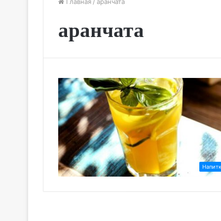
Главная
/
аранчата
аранчата
Напит