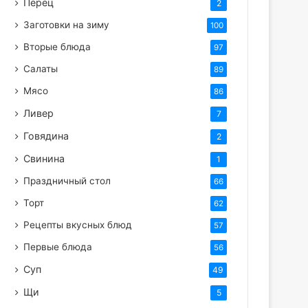
Перец
2
Заготовки на зиму
100
Вторые блюда
97
Салаты
89
Мясо
86
Ливер
7
Говядина
2
Свинина
1
Праздничный стол
66
Торт
62
Рецепты вкусных блюд
57
Первые блюда
56
Суп
49
Щи
5