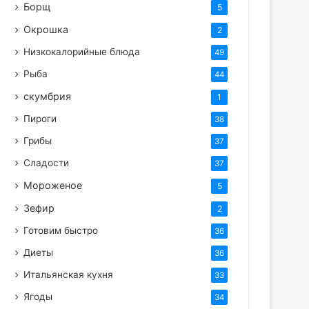
Борщ
5
Окрошка
2
Низкокалорийные блюда
49
Рыба
44
скумбрия
1
Пироги
38
Грибы
37
Сладости
37
Мороженое
5
Зефир
2
Готовим быстро
36
Диеты
36
Итальянская кухня
33
Ягоды
34