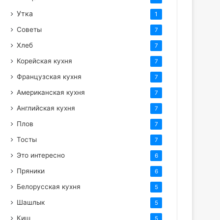
Утка
1
Советы
7
Хлеб
7
Корейская кухня
7
Французская кухня
7
Американская кухня
7
Английская кухня
7
Плов
7
Тосты
7
Это интересно
6
Пряники
6
Белорусская кухня
5
Шашлык
5
Киш
5