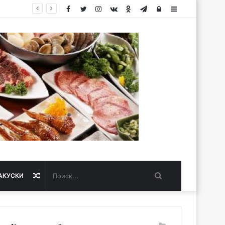
Facebook
Twitter
Instagram
vk.com
Одноклассники
Telegram
Авторизация
Sidebar
Поиск...
Случайная
АКУСКИ
статья