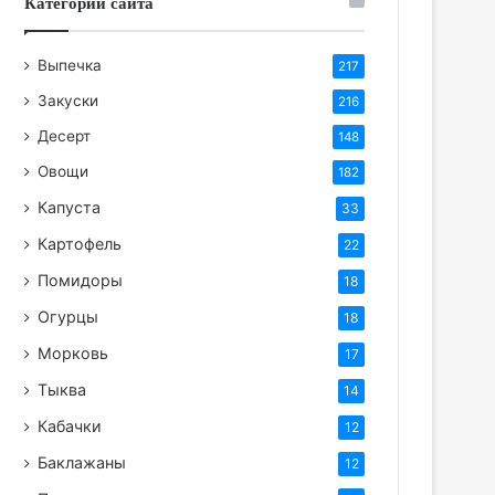
Категории сайта
Выпечка
217
Закуски
216
Десерт
148
Овощи
182
Капуста
33
Картофель
22
Помидоры
18
Огурцы
18
Морковь
17
Тыква
14
Кабачки
12
Баклажаны
12