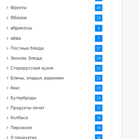
Фрукты
46
Яблоки
22
абрикосы
4
айва
1
Постные блюда
27
Эконом. блюда
26
Старорусская кухня
25
Блины, оладьи, вареники
25
Кекс
23
Бутерброды
22
Продукты лечат
21
Колбаса
19
Пирожное
18
О продуктах
18