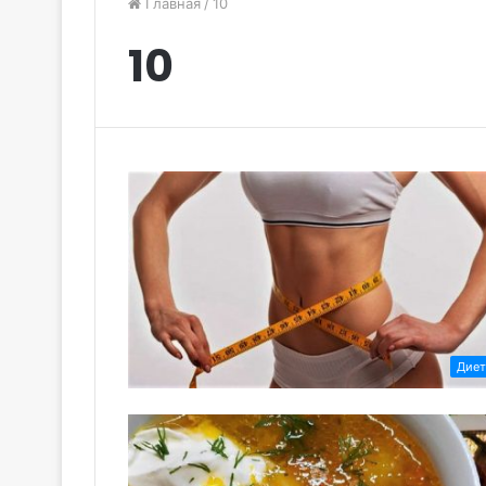
Главная
/
10
10
Дие