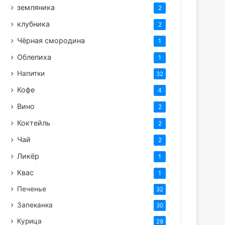
земляника
2
клубника
2
Чёрная смородина
1
Облепиха
1
Напитки
32
Кофе
4
Вино
2
Коктейль
2
Чай
2
Ликёр
1
Квас
1
Печенье
32
Запеканка
30
Курица
29