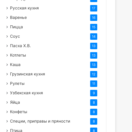
Русская кухня
17
Варенье
16
Пицца
15
Соус
14
Пасха Х.В.
13
Котлеты
13
Каша
13
Грузинская кухня
12
Рулеты
11
Узбекская кухня
9
Яйца
8
Конфеты
8
Специи, приправы и пряности
8
Птица
8